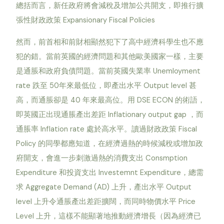
總括而言，新任政府將會減稅及增加公共開支，即推行擴
張性財政政策 Expansionary Fiscal Policies
然而，前首相和前財相顯然犯下了高中經濟科學生也不應
犯的錯。當前英國的經濟問題和其他歐美國家一樣，主要
是通脹和政府負債問題。當前英國失業率 Unemloyment
rate 跌至 50年來最低位，即產出水平 Output level 甚
高，而通脹卻是 40 年來最高位。用 DSE ECON 的術語，
即英國正出現通脹產出差距 Inflationary output gap ，而
通脹率 Inflation rate 處於高水平。讀過財政政策 Fiscal
Policy 的同學都應知道，在經濟過熱的時候減稅或增加政
府開支，會進一步刺激過熱的消費支出 Consmption
Expenditure 和投資支出 Investemnt Expenditure，總需
求 Aggregate Demand (AD) 上升，產出水平 Output
level 上升令通脹產出差距擴闊，而同時物價水平 Price
Level 上升，這樣不能顯著地推動經濟增長（因為經濟已