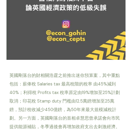
英國剛落台的財相關浩霆之前推出迷你預算案，其中重點
包括：薪俸稅 Salaries tax 最高稅階的稅率 由45%減到
40%；利得稅 Profits tax 稅率原定由19%增加至25%計劃
取消；印花稅 Stamp duty 門檻由12.5萬鎊增加至25萬
鎊，預計稅收減少450億鎊，為50年來最大規模減稅計
劃。另一方面，英國剛落台的首相卓慧思曾承諾會向市民
提供能源補貼，冬季過後會再增加政府支出去刺激經濟。