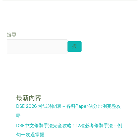
搜尋
搜
最新內容
DSE 2026 考試時間表＋各科Paper佔分比例完整攻
略
DSE中文修辭手法完全攻略！12種必考修辭手法＋例
句一次過掌握