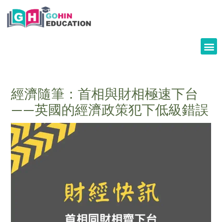
Skip
to
content
經濟隨筆：首相與財相極速下台
——英國的經濟政策犯下低級錯誤