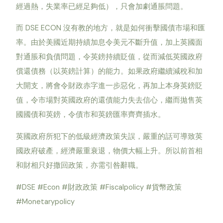
經過熱，失業率已經足夠低），只會加劇通脹問題。
而 DSE ECON 沒有教的地方，就是如何衝擊國債市場和匯
率。由於美國近期持績加息令美元不斷升值，加上英國面
對通脹和負債問題，令英鎊持續貶值，從而減低英國政府
償還債務（以英鎊計算）的能力。如果政府繼續減稅和加
大開支，將會令財政赤字進一步惡化，再加上本身英鎊貶
值，令市場對英國政府的還債能力失去信心，繼而拋售英
國國債和英鎊，令債市和英鎊匯率齊齊插水。
英國政府所犯下的低級經濟政策失誤，嚴重的話可導致英
國政府破產，經濟嚴重衰退，物價大幅上升。所以前首相
和財相只好撒回政策，亦需引咎辭職。
#DSE #Econ #財政政策 #Fiscalpolicy #貨幣政策
#Monetarypolicy