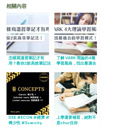
相關內容
怎樣寫溫習筆記才有
了解 VARK 理論的4種
用？教你2款高效筆記法
學習風格，找出最適合
提升溫習效率！
自己的學習模式！
DSE #ECON #經濟 #
上學還要補習，絕對不
稀少性 #Scarcity
是chur住你