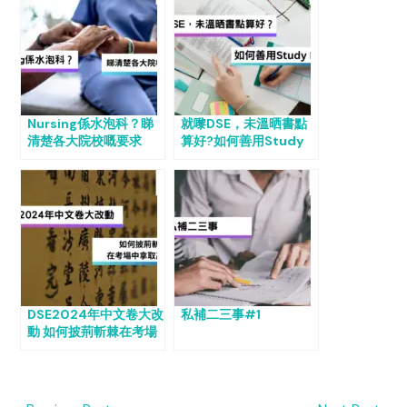
Nursing係水泡科？睇
就嚟DSE，未溫晒書點
清楚各大院校嘅要求
算好?如何善用Study
Leave
DSE2024年中文卷大改
私補二三事#1
動 如何披荊斬棘在考場
中拿取高分？