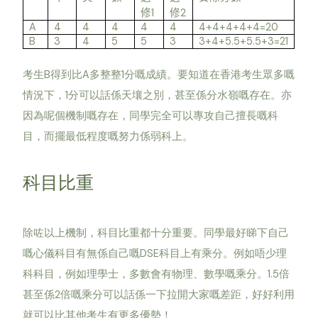
1
2
修
修
A
4
4
4
4
4
4+4+4+4+4=20
B
3
4
5
5
3
3+4+5.5+5.5+3=21
考生B得到比A多整整1分嘅成績。要知道在香港考生眾多嘅
情況下，1分可以話係天壤之別，甚至係分水嶺嘅存在。亦
因為呢個機制嘅存在，同學完全可以專攻自己擅長嘅科
目，而擺最低程度嘅努力係弱科上。
科目比重
除咗以上機制，科目比重都十分重要。同學最好睇下自己
嘅心儀科目有無係自己嘅DSE科目上有乘分。例如唔少理
科科目，例如理學士，多數會有物理、數學嘅乘分。1.5倍
甚至係2倍嘅乘分可以話係一下拉開大家嘅差距，好好利用
就可以比其他考生有更多優勢！