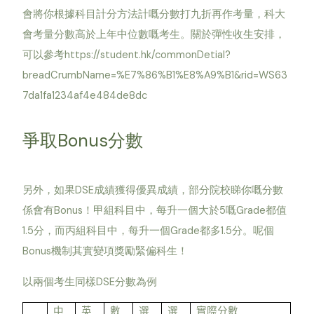
會將你根據科目計分方法計嘅分數打九折再作考量，科大
會考量分數高於上年中位數嘅考生。關於彈性收生安排，
可以參考https://student.hk/commonDetial?
breadCrumbName=%E7%86%B1%E8%A9%B1&rid=WS63
7da1fa1234af4e484de8dc
爭取Bonus分數
另外，如果DSE成績獲得優異成績，部分院校睇你嘅分數
係會有Bonus！甲組科目中，每升一個大於5嘅Grade都值
1.5分，而丙組科目中，每升一個Grade都多1.5分。呢個
Bonus機制其實變項獎勵緊偏科生！
以兩個考生同樣DSE分數為例
中
英
數
選
選
實際分數