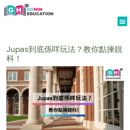
Skip
to
content
Jupas到底係咩玩法？教你點揀靚
科！