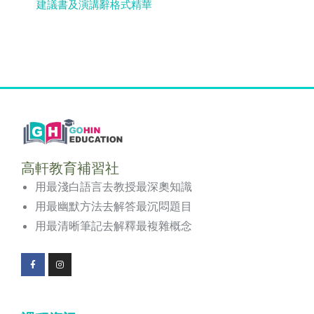
建議書及演講辭格式精華
高軒教育補習社
用最淺白語言去教授最深奧知識
用最幽默方法去解答最沉悶題目
用最清晰筆記去解釋最複雜概念
F
I
a
n
c
s
e
t
b
a
o
g