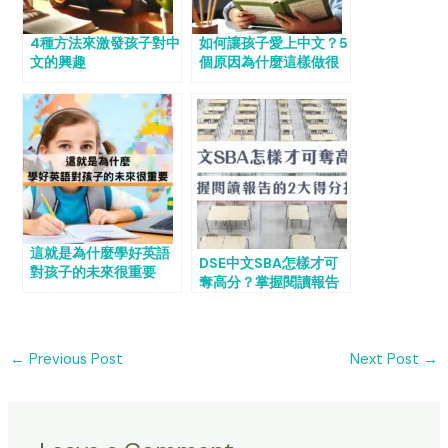
4種方法來激發孩子對中
如何讓孩子愛上中文？5
文的興趣
個原因為什麼這樣做很
重要
這就是為什麼學好英語
DSE中文SBA怎樣才可
對孩子的未來很重要
奪高分？掌握閱讀報告
的2大得分技巧！
←
Previous Post
Next Post
→