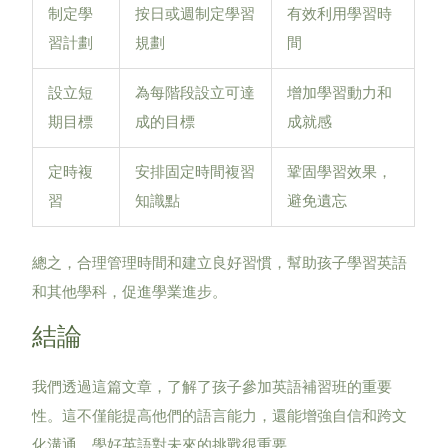
制定學
按日或週制定學習
有效利用學習時
習計劃
規劃
間
設立短
為每階段設立可達
增加學習動力和
期目標
成的目標
成就感
定時複
安排固定時間複習
鞏固學習效果，
習
知識點
避免遺忘
總之，合理管理時間和建立良好習慣，幫助孩子學習英語
和其他學科，促進學業進步。
結論
我們透過這篇文章，了解了孩子參加英語補習班的重要
性。這不僅能提高他們的語言能力，還能增強自信和跨文
化溝通。學好英語對未來的挑戰很重要。