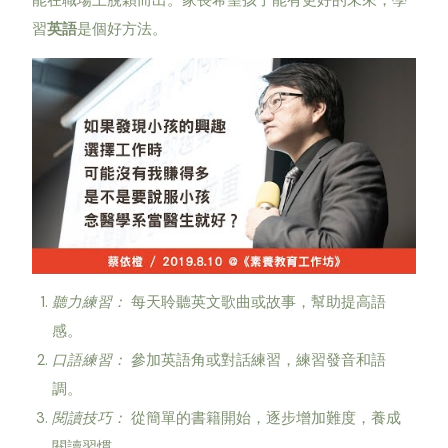
能在職場上脫穎而出。家長希望孩子能有更好的未來，學
習
英語
是個好方法。
聽力練習：
每天聆聽英文歌曲或故事，幫助提高語
感。
口語練習：
參加英語角或對話練習，練習發音和語
調。
閱讀技巧：
從簡單的書籍開始，逐步增加難度，養成
閱讀習慣。