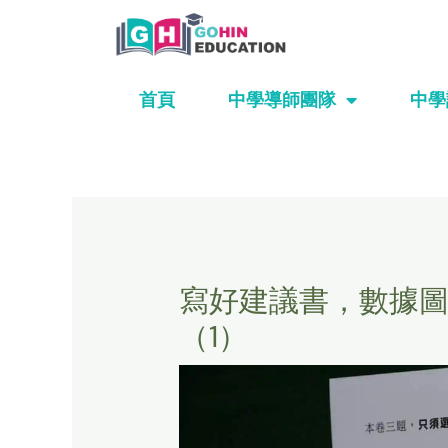
Skip
to
content
首頁
中學導師團隊
中學
寫好建議書，數據
（1）