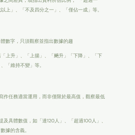
據之間差異，或指出資料所佔比例， 「超過一
成以上」、「不及四分之一」、「僅佔一成」等。
具體數字，只須觀察並指出數據的趨
括「上升」、「上揚」、「飈升」「下降」、「下
」、「維持不變」等。
寫作任務適當運用，而非僅限於最高值，觀察最低
及具體數值，如「達120人」、「超過100人」、
出數據的含義。