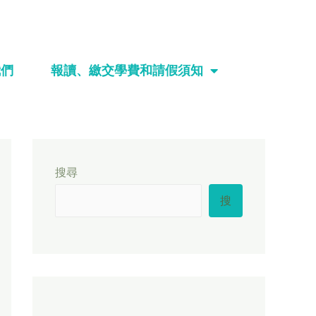
我們
報讀、繳交學費和請假須知
搜尋
搜