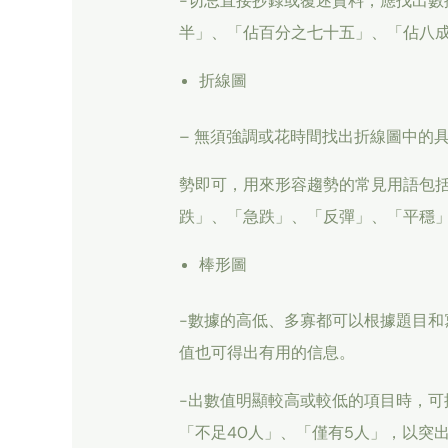
-切忌直接抄錄或覆述資料，應找出數
半」、「佔百分之七十五」、「佔八
折線圖
– 無須強調或花時間找出折線圖中的
勢即可，用來形容趨勢的常見用語包
跌」、「急跌」、「反彈」、「平穩
棒形圖
-數據的高低、多寡都可以根據題目和
值也可得出有用的信息。
-出數值明顯較高或較低的項目時，可提
「不足40人」、「僅有5人」，以突