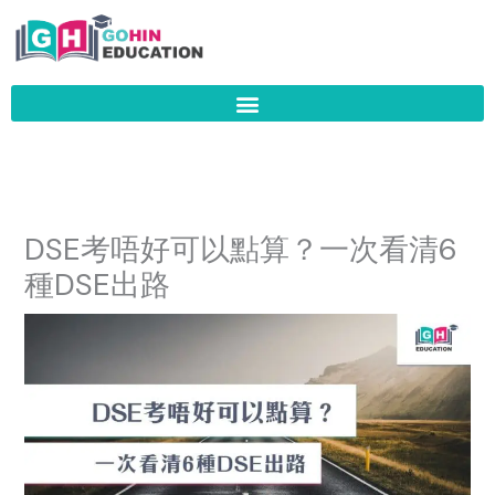
Skip
to
content
DSE考唔好可以點算？一次看清6
種DSE出路