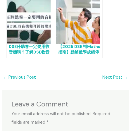
DSE聆聽卷一定要用收
【2025 DSE 補Maths
音機嗎？了解DSE收音
指南】點解數學成績停
機 2023 和耳筒的要求
滯不前？由高軒教育專
家揭示 DSE Maths 核
心概念、高效解題技巧
與 5** 奪星策略，助你
←
Previous Post
Next Post
→
輕鬆突破學習樽頸！
Leave a Comment
Your email address will not be published.
Required
fields are marked
*