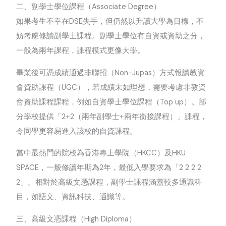
二、副學士學位課程（
Associate Degree
）
如果考生不幸在
DSE
失手，但仍然以升讀大學為目標，不
妨考慮修讀副學士課程。副學士學位有自資或資助之分，
一般為兩年課程，課程模式更像大學。
畢業後可憑成績通過非聯招（
Non-Jupas
）方式報讀教資
會資助課程（
UGC
），若成績未如理想，需要考慮非教資
會資助課程課程，例如自資學士學位課程（
Top up
）。部
分學校提供「
2+2
（兩年副學士
+
兩年銜接課程）」課程，
令同學更容易進入該校的自資課程。
當中最熱門的院校為香港專上學院（
HKCC
）及
HKU
SPACE
，一般修讀年期為
2
年，最低入學要求為「
2 2 2 2
2
」。相對於高級文憑課程，副學士課程涵蓋較多通識科
目，如語文、資訊科技、通識等。
三、高級文憑課程（
High Diploma
）