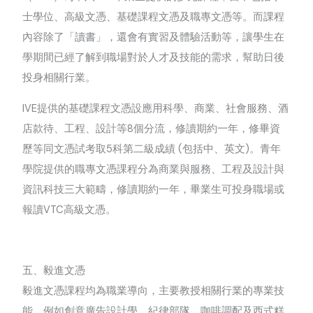
士學位、高級文憑、基礎課程文憑及職專文憑等。而課程
內容除了「讀書」，還會有實習及體驗活動等，讓學生在
學期間已經了解到職場對於人才及技能的需求，幫助日後
投身相關行業。
IVE
提供的基礎課程文憑設應用科學、商業、社會服務、酒
店款待、工程、設計等
8
個分流，修讀期約一年，修畢資
歷等同文憑試考取
5
科第二級成績
(
包括中、英文
)
。青年
學院提供的職專文憑課程分為商業與服務、工程及設計與
資訊科技三大範疇，修讀期約一年，畢業生可投身職場或
報讀
VTC
高級文憑。
五、毅進文憑
毅進文憑課程均為職業導向，主要教授相關行業的專業技
能，例如創意廣告設計學、紀律部隊、咖啡調配及西式糕