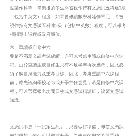
點製作科等。畢業後的學生將被視作持有文憑試五科達
2
級
（包括中英文）程度，如果曾修讀數學科延伸單元，將被
視作持有文憑試五科達
2
級（包括中英數）程度，可以報考
相關專上課程或政府職位。
六、重讀或自修中六
要是不滿意文憑考試成績，亦可以考慮重讀或自修中六課
程。由於重讀生或自修生只有不足半年再次應考，因此必
須了解自身能力及重考目標。因此，考慮重讀中六課程
前，應先諮詢學校老師或升學主任意見；若是自修中六課
程，可以選擇報名坊間日校或文憑試精讀班，複習文憑試
知識。
文憑試不是「一試定生死」，只要做好準備，即使文憑試
未如理想，依然可以繼續升學，為未來的學業及就業鋪