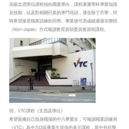
高級文憑學位課程傾向職業導向，課程著重學科專業知識
及技能，以及對相關行業的專門培訓，適合除了升學，同
時希望接受職業訓練的同學。畢業後可憑成績通過非聯招
（
Non-Jupas
）方式報讀教育資助委員會資助課程。
四、
VTC
課程（文憑及學位）
希望裝備自己投身職場的中六畢業生，可報讀職業訓練局
（
VTC
）為中六
DSE
畢業生提供的多元課程，當中包括學