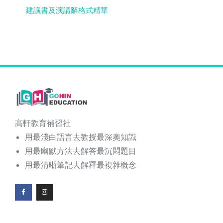
建議書及演講辭格式精華
高軒教育補習社
用最淺白語言去教授最深奧知識
用最幽默方法去解答最沉悶題目
用最清晰筆記去解釋最複雜概念
F
I
a
n
c
s
e
t
b
a