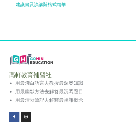
建議書及演講辭格式精華
高軒教育補習社
用最淺白語言去教授最深奧知識
用最幽默方法去解答最沉悶題目
用最清晰筆記去解釋最複雜概念
F
I
a
n
c
s
e
t
b
a