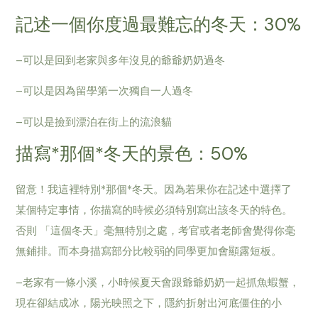
記述一個你度過最難忘的冬天：30%
–可以是回到老家與多年沒見的爺爺奶奶過冬
–可以是因為留學第一次獨自一人過冬
–可以是撿到漂泊在街上的流浪貓
描寫*那個*冬天的景色：50%
留意！我這裡特別*那個*冬天。因為若果你在記述中選擇了
某個特定事情，你描寫的時候必須特別寫出該冬天的特色。
否則 「這個冬天」毫無特別之處，考官或者老師會覺得你毫
無鋪排。而本身描寫部分比較弱的同學更加會顯露短板。
–老家有一條小溪，小時候夏天會跟爺爺奶奶一起抓魚蝦蟹，
現在卻結成冰，陽光映照之下，隱約折射出河底僵住的小