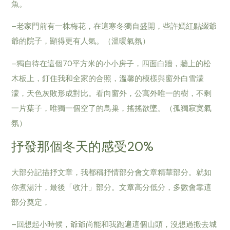
魚。
–老家門前有一株梅花，在這寒冬獨自盛開，些許嫣紅點綴爺
爺的院子，顯得更有人氣。（溫暖氣氛）
–獨自待在這個70平方米的小小房子，四面白牆，牆上的松
木板上，釘住我和全家的合照，溫馨的模樣與窗外白雪濛
濛，天色灰敗形成對比。看向窗外，公寓外唯一的樹，不剩
一片葉子，唯獨一個空了的鳥巢，搖搖欲墜。（孤獨寂寞氣
氛）
抒發那個冬天的感受20%
大部分記描抒文章，我都稱抒情部分會文章精華部分。就如
你煮湯汁，最後「收汁」部分。文章高分低分，多數會靠這
部分奠定，
–回想起小時候，爺爺尚能和我跑遍這個山頭，沒想過搬去城