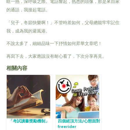
眶一熱，深呼吸之際。電話響起，熟悉的頭像，那是來自家
的通話，我接起電話。
「兒子，冬節快樂啊！」不管時差如何，父母總能牢牢記住
我，成為我的避風港。
不說太多了，細細品味一下抒情如何昇華文章吧！
再寫下去，大家應該沒有耐心看了，下次分享再見。
相關內容
「考試讀書獎勵機制」
四個絕頂方法/心態面對
freerider