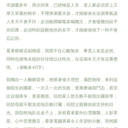
市讀書多年，再次回來，已經物是人非，老人家必須穿上又
厚又笨重的棉衣，手裡捧著暖水袋，才能確保在這個寒氣逼
人冬天不會手抖；必須敞開喉嚨多喊幾次，才會慢幾拍給予
你回應；必須時刻提醒他你的名字，才能確保他下一秒不會
忘記你。
看著爺爺這副模樣，我禁不住心酸無奈，畢竟人老是必然。
同時也後悔未能好好珍惜以往時光，在這個冬天才有這番覺
悟。（省略多40字）
我獨自一人離鄉背井，抱懷著偉大理想，滿腔熱情，來到這
個陌生的國家。一次又一次的失敗，逐漸磨滅我鬥志，甚至
比這個寒冬，更甚難熬。回想家人曾百般不願我出國留學；
回想母親不厭其煩地百般叮囑；回想父親難捨卻支持的目
光。我頹然地趴在桌子上，呆然看著窗外白雪飄飄，人影零
星。心中苦楚難言，看著電腦屏幕令人失望的分數。突然眼