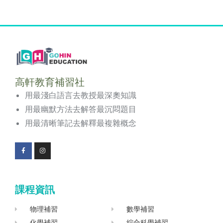
高軒教育補習社
用最淺白語言去教授最深奧知識
用最幽默方法去解答最沉悶題目
用最清晰筆記去解釋最複雜概念
F
I
a
n
c
s
e
t
b
a
o
g
課程資訊
o
r
k
a
-
m
f
物理補習
數學補習
化學補習
綜合科學補習