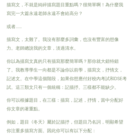
描寫文，不就是純碎描寫題目重點嗎？很簡單啊！為什麼我
寫完一大篇永遠老師永遠不會給高分？
或者…….
描寫文，太難了。我沒有那麼多詞彙，也沒有豐富的想像
力。老師總說我的文章，淡過清水。
你以為描寫文真的只有描寫那麼簡單嗎？那你就大錯特錯
了。我教導學生一向都是不論你以前學，描寫文，抒情文，
記述文。在中學這個階段，如果你想應付好校內考試和DSE考
試。這三類文只有一個統稱：記描抒。三樣都不能缺少。
你可以根據題目，在三樣：描寫，記述，抒情，當中分配好
你文章的著重點。
例如，題目《冬天》屬於記描抒，但題目乃名詞，明顯希望
你注重多描寫方面。因此你可以有以下分配：