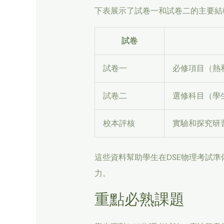
下表展示了試卷一和試卷二的主要結
試卷
試卷一
必修項目（熱
試卷二
選修科目（學
校本評核
實驗和探究研
這些資料幫助學生在DSE物理考試
力。
重點必熟課題