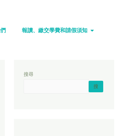
我們
報讀、繳交學費和請假須知
搜尋
搜