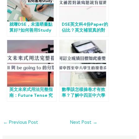
就嚟DSE，未溫晒書點
DSE英文科4份Paper的
算好?如何善用Study
佔比？英文補習真的對
Leave
讀、寫、聽、說都有幫
助嗎？
英文未來式用法完整指
數學該怎樣操卷才有效
南：Future Tense 究
率？了解中四至中六學
竟何時用？Will vs
生的操卷攻略
Going To 一次搞清
←
Previous Post
Next Post
→