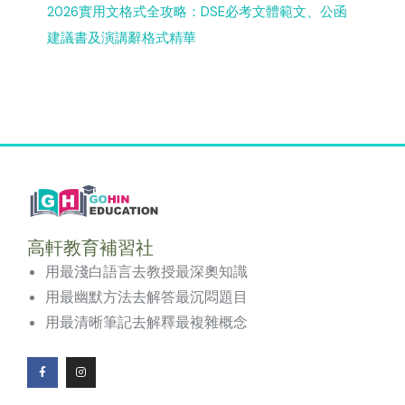
2026實用文格式全攻略：DSE必考文體範文、公函
建議書及演講辭格式精華
高軒教育補習社
用最淺白語言去教授最深奧知識
用最幽默方法去解答最沉悶題目
用最清晰筆記去解釋最複雜概念
F
I
a
n
c
s