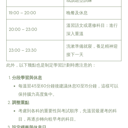
或讀題型訓練
19:00 – 20:00
晚餐及休息
溫習語文或選修科目：進行
20:00 – 23:00
深入重溫
洗漱準備就寢，養足精神迎
23:00 – 23:30
接下一天
此外，以下幾點也是制定學習計劃時應注意的：
分段學習與休息
每溫習45至60分鐘後建議休息10至15分鐘，這樣可以
保持腦力高度集中。
調整重點
考慮到各科的重要性與考試順序，先溫習最遲考的科
目，再逐步轉向較早考的科目。
設定緩衝與休息日