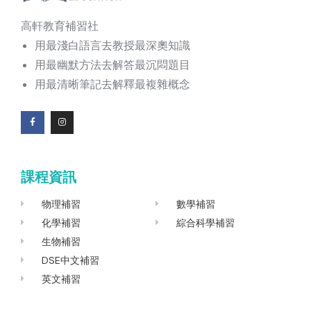
高軒教育補習社
用最淺白語言去教授最深奧知識
用最幽默方法去解答最沉悶題目
用最清晰筆記去解釋最複雜概念
F
I
a
n
c
s
e
t
b
a
o
g
課程資訊
o
r
k
a
-
m
f
物理補習
數學補習
化學補習
綜合科學補習
生物補習
DSE中文補習
英文補習