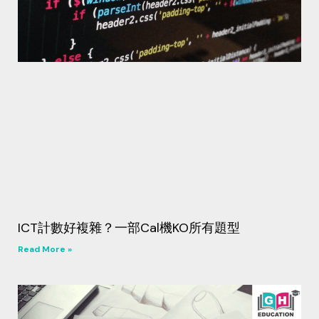
ICT計數好複雜？一部Cal機KO所有題型
Read More »