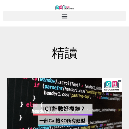
Skip
to
content
精讀
Page
Page