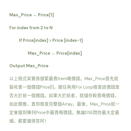
Max_Price
Price[1]
←
For index from 2 to N
If Price[index] > Price [index-1]
Max_Price
Price[index]
←
Output Max_Price
Item
Max_Price
以上程式其實係搵緊最貴
嘅價錢。
首先就
Price[1]
For Loop
裝咗第一個價錢
，跟住再用
檢查該價錢是
否大於前一個價錢。如果大於前者，就儲存較貴嘅價錢，
Array
Max_Price
如此類推，直到檢查完整個
。最後，
就一
Price
DSE
定會搵到陣列
中最貴嘅價錢。無論
問你最大定最
細，都要識得答阿！