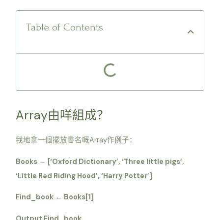
Table of Contents
Array
由咩組成？
Array
我地拿一個擺放書名嘅
作例子：
Books
[‘Oxford Dictionary’, ‘Three little pigs’,
←
‘Little Red Riding Hood’, ‘Harry Potter’]
Find_book
Books[1]
←
Output Find_book