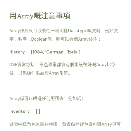
用Array嘅注意事項
Array
Datatype
陣列只可以裝住一堆同樣
嘅資料，例如文
Boolean
Array
字，數字，
等。唔可以有個
裝住：
History
[1984, ‘German’, ‘Italy’]
←
DSE
Array
會當你錯！不過通常都會有個預設整好嘅
比你
Array
做，只係睇你點處理
咁解。
Array
係可以唔擺任何嘢落去！例如話：
Inventory
[ ]
←
Array
遊戲中嘅角色無曬任何嘢，負責儲存背包資料嘅
係可