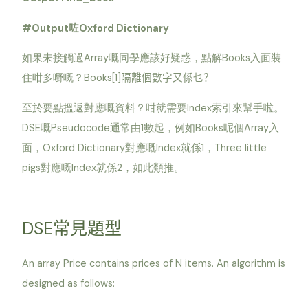
#Output
Oxford Dictionary
咗
Array
Books
如果未接觸過
嘅同學應該好疑惑，點解
入面裝
Books[1]
住咁多嘢嘅？
隔離個數字又係乜？
Index
至於要點搵返對應嘅資料？咁就需要
索引來幫手啦。
DSE
Pseudocode
1
Books
Array
嘅
通常由
數起，例如
呢個
入
Oxford Dictionary
Index
1
Three little
面，
對應嘅
就係
，
pigs
Index
2
對應嘅
就係
，如此類推。
DSE
常見題型
An array Price contains prices of N items. An algorithm is
designed as follows: