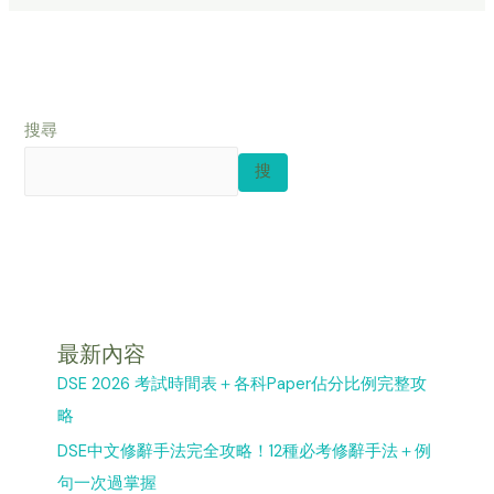
搜尋
搜
最新內容
DSE 2026 考試時間表＋各科Paper佔分比例完整攻
略
DSE中文修辭手法完全攻略！12種必考修辭手法＋例
句一次過掌握