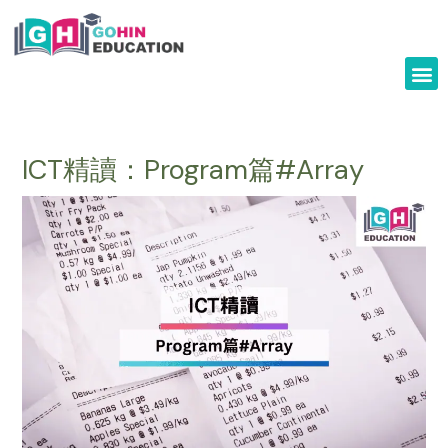
Skip
to
content
ICT精讀：Program篇#Array