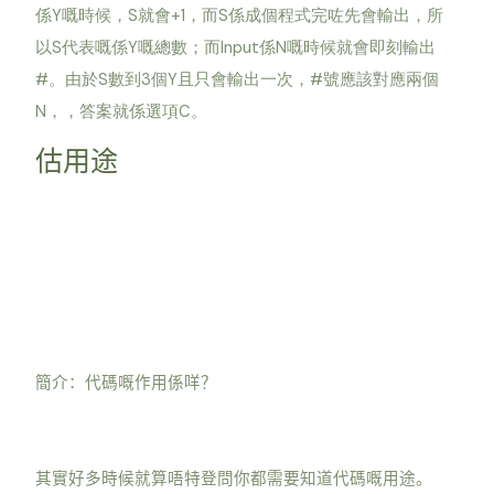
Y
S
+1
S
係
嘅時候，
就會
，而
係成個程式完咗先會輸出，所
S
Y
Input
N
以
代表嘅係
嘅總數；而
係
嘅時候就會即刻輸出
#
S
3
Y
#
。由於
數到
個
且只會輸出一次，
號應該對應兩個
N
C
，，答案就係選項
。
估用途
簡介：代碼嘅作用係咩？
其實好多時候就算唔特登問你都需要知道代碼嘅用途。