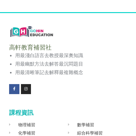
高軒教育補習社
用最淺白語言去教授最深奧知識
用最幽默方法去解答最沉悶題目
用最清晰筆記去解釋最複雜概念
F
I
a
n
c
s
e
t
b
a
o
g
課程資訊
o
r
k
a
-
m
f
物理補習
數學補習
化學補習
綜合科學補習