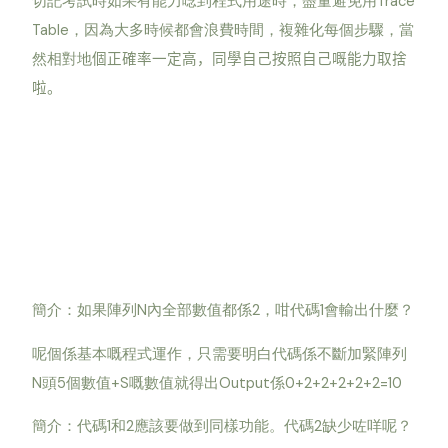
Trace
切記考試時如果有能力唸到程式用途時，盡量避免用
Table
，因為大多時候都會浪費時間，複雜化每個步驟，當
然相對地
個正確率一定高，同學自己按照自己嘅能力取捨
啦。
簡介：如果陣列N內全部數值都係2，咁代碼1會輸出什麼？
呢個係基本嘅程式運作，只需要明白代碼係不斷加緊陣列
N頭5個數值+S嘅數值就得出Output係0+2+2+2+2+2=10
簡介：代碼1和2應該要做到同樣功能。代碼2缺少咗咩呢？