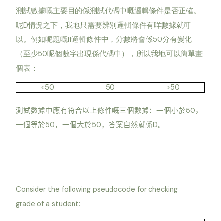
測試數據嘅主要目的係測試代碼中嘅邏輯條件是否正確。
呢D情況之下，我地只需要辨別邏輯條件有咩數據就可
以。例如呢題嘅If邏輯條件中，分數將會係50分有變化
（至少50呢個數字出現係代碼中），所以我地可以簡單畫
個表：
<50
50
>50
50
測試數據中應有符合以上條件嘅三個數據：一個小於
，
50
50
D
一個等於
，一個大於
，答案自然就係
。
Consider the following pseudocode for checking
grade of a student: