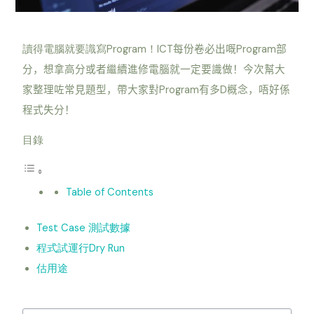
Program
IC
T
Program
讀得電腦就要識寫
！
每份卷必出嘅
部
分，想拿高分或者繼續進修電腦就一定要識做！今次幫大
Program
D
家整理咗常見題型，帶大家對
有多
概念，唔好係
程式失分！
目錄
Table of Contents
Test Case 測試數據
程式試運行Dry Run
估用途