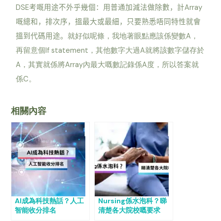
DSE
Array
考嘅用途不外乎幾個：用普通加減法做除數，計
嘅總和，排次序，搵最大或最細，只要熟悉唔同特性就會
A
搵到代碼用途。
就好似呢條，我地著眼點應該係變數
，
If statement
A
再留意個
，其他數字大過
就將該數字儲存於
A
Array
A
，其實就係將
內最大嘅數記錄係
度，所以答案就
C
係
。
相關內容
AI成為科技熱話？人工
Nursing係水泡科？睇
智能收分排名
清楚各大院校嘅要求