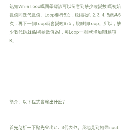
熟知While Loop嘅同學應該可以留意到缺少咗變數i嘅初始
數值同迭代數值。Loop要行5次，i就要從1, 2, 3, 4, 5總共5
次，再下一個Loop就會變咗6>5，脫離個Loop。所以，缺
少嘅代碼就係i初始數值為1，每Loop一圈i就增加1嘅選項
B。
簡介：以下程式會輸出什麼？
#
S
Input
首先剖析一下點先會出
，
代表乜。
我地見到如果