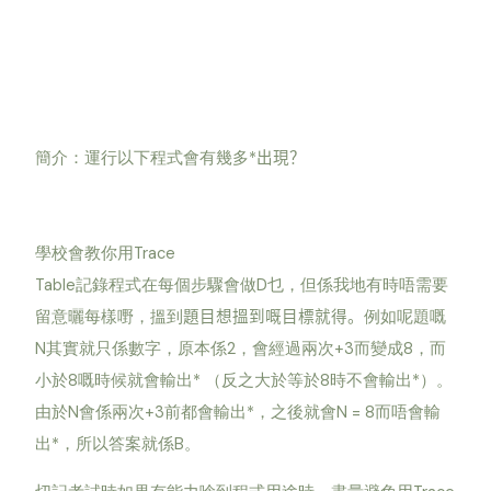
*
簡介：運行以下程式會有幾多
出現？
Trace
學校會教你用
Table
D
記錄程式在每個步驟會做
乜，但係我地有時唔需要
留意曬每樣嘢，搵到
題目想搵到嘅目標就得。
例如呢題嘅
N
2
+3
8
其實就只係數字，原本係
，會經過兩次
而變成
，而
8
*
8
*
小於
嘅時候就會輸出
（反之大於等於
時不會輸出
）。
N
+3
*
N = 8
由於
會係兩次
前都會輸出
，之後就會
而唔會輸
*
B
出
，所以答案就係
。