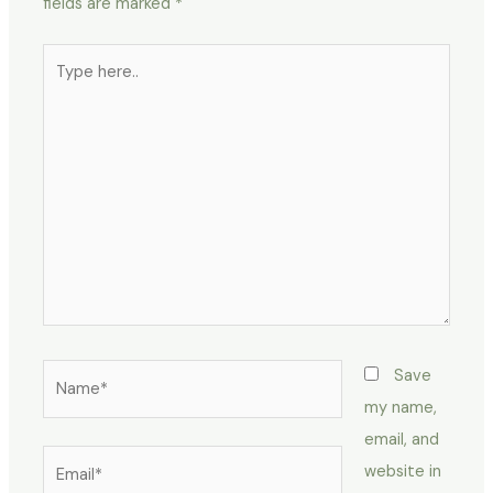
fields are marked
*
Type
here..
Name*
Save
my name,
email, and
Email*
website in