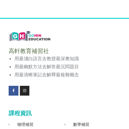
高軒教育補習社
用最淺白語言去教授最深奧知識
用最幽默方法去解答最沉悶題目
用最清晰筆記去解釋最複雜概念
F
I
a
n
c
s
e
t
b
a
o
g
課程資訊
o
r
k
a
-
m
f
物理補習
數學補習