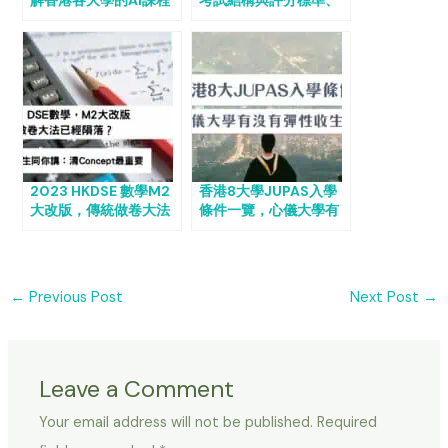
選擇合適的英文補習
班？
2023 HKDSE 數學M2
香港8大學JUPAS入學
大改版，傳統做卷大法
條件一覽，心儀大學有
已經隕落？DSE 考生同
沒有彈性收生安排？
你講：清Concept最重
要
←
Previous Post
Next Post
→
Leave a Comment
Your email address will not be published.
Required