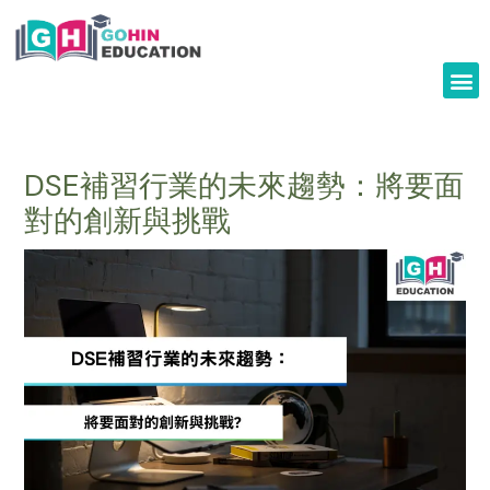
Skip
to
content
DSE補習行業的未來趨勢：將要面
對的創新與挑戰