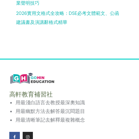
業聲明技巧
2026實用文格式全攻略：DSE必考文體範文、公函
建議書及演講辭格式精華
高軒教育補習社
用最淺白語言去教授最深奧知識
用最幽默方法去解答最沉悶題目
用最清晰筆記去解釋最複雜概念