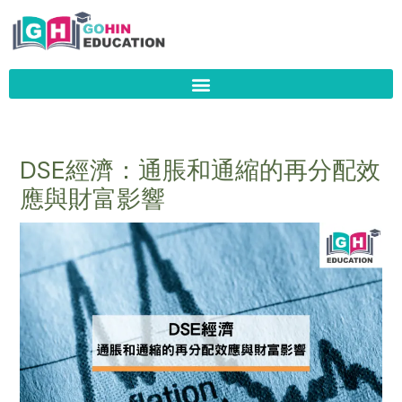
Skip
to
content
DSE經濟：通脹和通縮的再分配效
應與財富影響