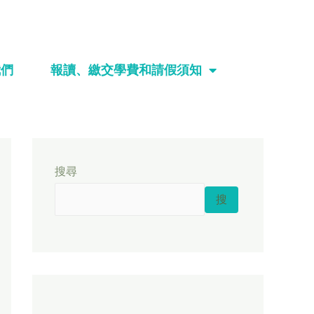
我們
報讀、繳交學費和請假須知
搜尋
搜