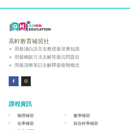
高軒教育補習社
用最淺白語言去教授最深奧知識
用最幽默方法去解答最沉悶題目
用最清晰筆記去解釋最複雜概念
F
I
a
n
c
s
e
t
b
a
o
g
課程資訊
o
r
k
a
-
m
f
物理補習
數學補習
化學補習
綜合科學補習