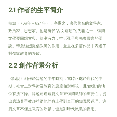
2.1
作者的生平簡介
768
824
韓愈（
年－
年），字退之，唐代著名的文學家、
“
”
政治家、思想家。他是唐代
古文運動
的先驅之一，強調
文學要回歸古典、簡潔有力，推崇孔子與先秦儒家的學
說。韓愈強烈提倡教師的作用，並且在多篇作品中表達了
對儒家教育的崇敬。
2.2
創作背景分析
《師說》創作於韓愈的中年時期，當時正處於唐代的中
“
”
期，社會上對學術及教育的態度相對輕視，且
師道
的地
位有所下降。韓愈通過這篇文章來強調教師的重要性，提
出應該尊重教師並從他們身上學到真正的知識與道理。這
篇文章不僅是教育的呼籲，也是對時代風氣的反思。