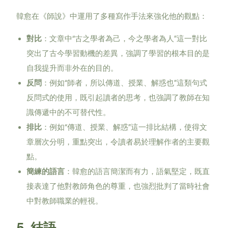
韓愈在《師說》中運用了多種寫作手法來強化他的觀點：
“
”
對比
：文章中
古之學者為己，今之學者為人
這一對比
突出了古今學習動機的差異，強調了學習的根本目的是
自我提升而非外在的目的。
“
”
反問
：例如
師者，所以傳道、授業、解惑也
這類句式
反問式的使用，既引起讀者的思考，也強調了教師在知
識傳遞中的不可替代性。
“
”
排比
：例如
傳道、授業、解惑
這一排比結構，使得文
章層次分明，重點突出，令讀者易於理解作者的主要觀
點。
簡練的語言
：韓愈的語言簡潔而有力，語氣堅定，既直
接表達了他對教師角色的尊重，也強烈批判了當時社會
中對教師職業的輕視。
5.
結語