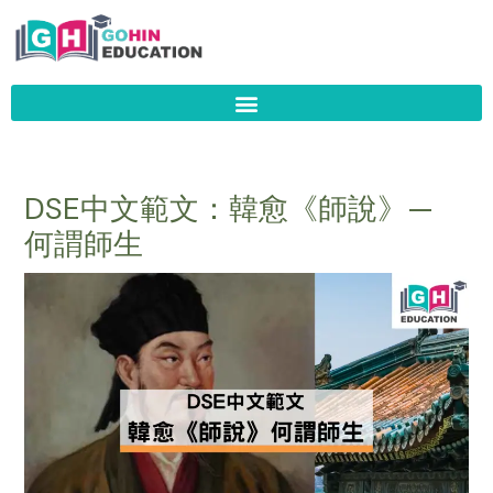
Skip
to
content
DSE中文範文：韓愈《師說》—
何謂師生