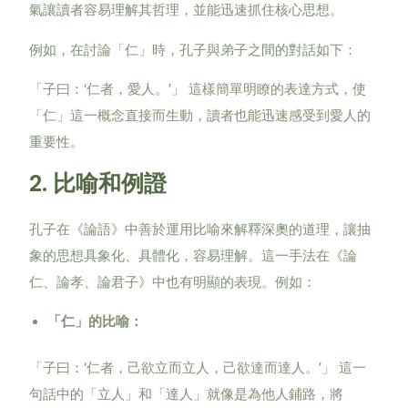
氣讓讀者容易理解其哲理，並能迅速抓住核心思想。
例如，在討論「仁」時，孔子與弟子之間的對話如下：
‘
’
「子曰：
仁者，愛人。
」
這樣簡單明瞭的表達方式，使
「仁」這一概念直接而生動，讀者也能迅速感受到愛人的
重要性。
2.
比喻和例證
孔子在《論語》中善於運用比喻來解釋深奧的道理，讓抽
象的思想具象化、具體化，容易理解。這一手法在《論
仁、論孝、論君子》中也有明顯的表現。例如：
「仁」的比喻：
‘
’
「子曰：
仁者，己欲立而立人，己欲達而達人。
」
這一
句話中的「立人」和「達人」就像是為他人鋪路，將