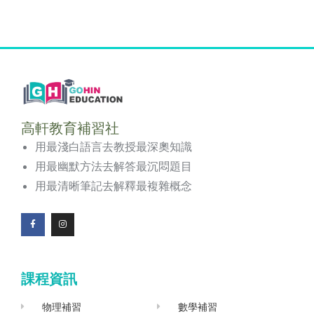
高軒教育補習社
用最淺白語言去教授最深奧知識
用最幽默方法去解答最沉悶題目
用最清晰筆記去解釋最複雜概念
F
I
a
n
c
s
e
t
b
a
o
g
課程資訊
o
r
k
a
-
m
f
物理補習
數學補習