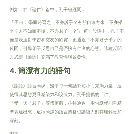
例如，在《論仁》篇中，孔子曾經問：
‘
「子曰：
學而時習之，不亦說乎？有朋自遠方來，不亦樂
’
乎？人不知而不慍，不亦君子乎？
」
這一段話中，孔子不
僅是表達對學習和交友的欣賞，更通過「不亦君子乎」的
反問，引導弟子反思自己是否擁有仁者的心態。這種反問
方式讓《論語》充滿了教育性與啟發性。
4.
簡潔有力的語句
《論語》語言簡練，幾乎每一句話都短小而充滿力量，這
使得其思想更具感染力和說服力。孔子提倡的「仁」、
「孝」與「君子」等價值觀，往往通過一兩句話就能夠精
準表達出來，這種簡潔的語言風格也讓後人對其理解更加
深刻。
例如：