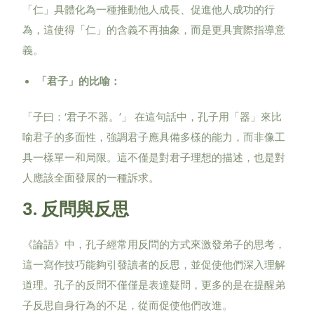
「仁」具體化為一種推動他人成長、促進他人成功的行
為，這使得「仁」的含義不再抽象，而是更具實際指導意
義。
「君子」的比喻：
‘
’
「子曰：
君子不器。
」
在這句話中，孔子用「器」來比
喻君子的多面性，強調君子應具備多樣的能力，而非像工
具一樣單一和局限。這不僅是對君子理想的描述，也是對
人應該全面發展的一種訴求。
3.
反問與反思
《論語》中，孔子經常用反問的方式來激發弟子的思考，
這一寫作技巧能夠引發讀者的反思，並促使他們深入理解
道理。孔子的反問不僅僅是表達疑問，更多的是在提醒弟
子反思自身行為的不足，從而促使他們改進。