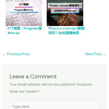
ICT精讀：Program篇
Physics concept聽極
#Array
唔明？如何讀懂物理
concept
←
Previous Post
Next Post
→
Leave a Comment
Your email address will not be published.
Required
fields are marked
*
Type