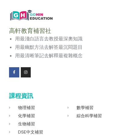
高軒教育補習社
用最淺白語言去教授最深奧知識
用最幽默方法去解答最沉悶題目
用最清晰筆記去解釋最複雜概念
F
I
a
n
c
s
e
t
b
a
o
g
課程資訊
o
r
k
a
-
m
f
物理補習
數學補習
化學補習
綜合科學補習
生物補習
DSE中文補習