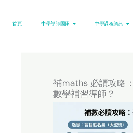
Skip
to
content
首頁
中學導師團隊
中學課程資訊
補maths 必讀攻
數學補習導師？