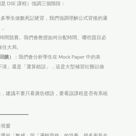
 DSE 課程）強調三個階段：
很多學生做數死記硬背，我們強調理解公式背後的邏
」。
一場時間競賽。我們會教授如何分配時間、哪些題目必
保住大局。
人化回饋）
：我們會分析學生在 Mock Paper 中的表
不清」還是「運算錯誤」，這是大型補習社難以做
長，建議不要只看廣告標語，要看該課程是否有系統
金視窗
著重於「數感」與「邏輯思維」的培養。很多家長在