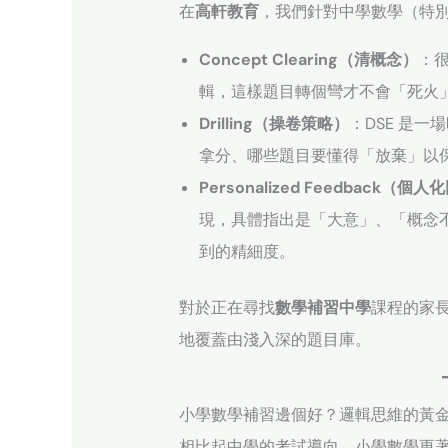
在
高軒教育
，我們針對中學數學（特別是
Concept Clearing（清概念）
：
輯，這樣題目轉個彎才不會「死火
Drilling（操卷策略）
：DSE 是
拿分、哪些題目要懂得「放棄」以
Personalized Feedback（個
現，具體指出是「大意」、「概念
到的精細度。
對於正在尋找
數學補習中學
課程的家
地覆蓋由淺入深的題目庫。
小學數學補習邊個好？邏輯思維的黃
相比起中學的考試導向，小學數學更