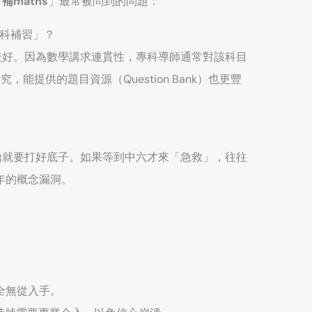
「
補maths
」最常被問到的問題：
全科補習」？
較好。因為數學講求連貫性，專科導師通常對該科目
究，能提供的題目資源（Question Bank）也更豐
始就要打好底子。如果等到中六才來「急救」，往往
多年的概念漏洞。
）完全無從入手。