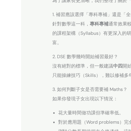
為了讓家長更清晰，我們整理了關於
1. 補習應該選擇「專科專補」還是「
針對數學這一科，
專科專補
通常效果
的課程架構（Syllabus）有更深入的研
富。
2. DSE 數學幾時開始補習最好？
沒有絕對的標準，但一般建議
中四
開
只能操練技巧（Skills），難以修補
3. 如何判斷子女是否需要補 Maths？
如果你發現子女出現以下情況：
花大量時間做功課但準確率低。
對於應用題（Word problems