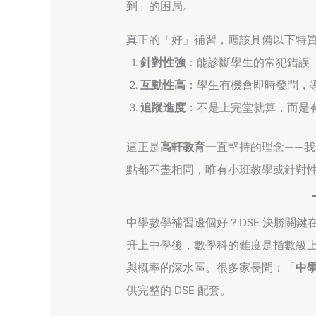
到」的困局。
真正的「好」補習，應該具備以下特
針對性強
：能診斷學生的常犯錯誤（Co
互動性高
：學生有機會即時發問，
追蹤進度
：不是上完堂就算，而是
這正是
高軒教育
一直堅持的理念——
點都不盡相同，唯有小班教學或針對
中學數學補習邊個好？DSE 決勝關鍵在
升上中學後，數學科的難度是指數級
與概率的深水區。很多家長問：「
中
供完整的 DSE 配套。