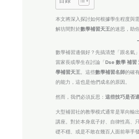
目錄
本文將深入探討如何根據學生程度與
解坊間對於
數學補習天王
的迷思，助
數學補習邊個好？先搞清楚「跟名氣
當家長或學生在討論「
Dse 數學 補習 
學補習天王
。這些
數學補習名師
的確有
的能力，這也是他們成名的原因。
然而，我們必須反思：
這些技巧是否
大型補習社的教學模式通常是單向輸
講座。對於本身底子好、自律性高、
礎不穩、或是不敢在幾百人面前舉手