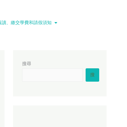
報讀、繳交學費和請假須知
搜尋
搜