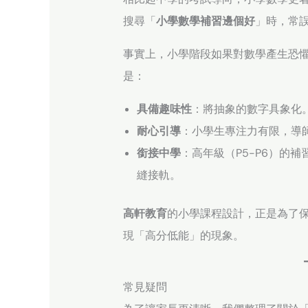
搜尋「
小學數學補習邊個好
」時，常
事實上，小學階段如果對數學產生恐
是：
具備趣味性
：將抽象的數字具象化
耐心引導
：小學生專注力有限，導
銜接中學
：高年級（P5-P6）的
縫接軌。
高軒教育
的小學課程設計，正是為了
現「高分低能」的現象。
常見疑問