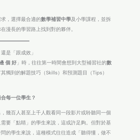
需求，選擇最合適的
數學補習中學
及小學課程，並拆
你在漫長的學習路上找到對的夥伴。
」還是「跟成效」
邊 個 好
」時，往往第一時間會想到大型補習社的
數
其獨到的解題技巧（Skills）和預測題目（Tips）
適合每一位學生？
出，幾百人甚至上千人觀看同一段影片或聆聽同一個
只需要「點睛」的學生來說，這或許足夠。但對於基
發問的學生來說，這種模式往往造成「聽得懂，做不