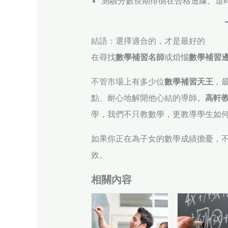
測驗分數長期徘徊在合格邊緣。這
結語：選擇適合的，才是最好的
在尋找
數學補習名師
或煩惱
數學補習
不管市場上有多少位
數學補習天王
，
點、耐心地解開他心結的導師。
高軒
學，我們不只教數學，更教導學生如
如果你正在為子女的數學成績擔憂，
效。
相關內容