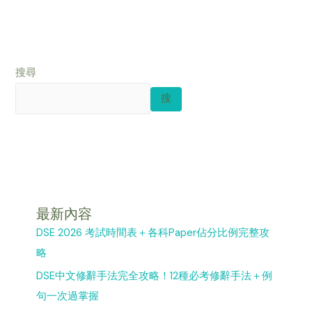
搜尋
搜
最新內容
DSE 2026 考試時間表＋各科Paper佔分比例完整攻
略
DSE中文修辭手法完全攻略！12種必考修辭手法＋例
句一次過掌握