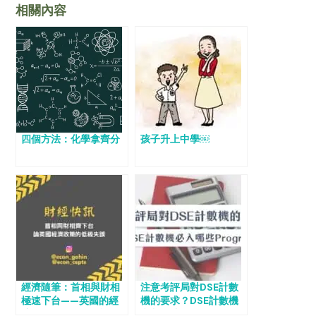
相關內容
四個方法：化學拿齊分
孩子升上中學￼
經濟隨筆：首相與財相
注意考評局對DSE計數
極速下台——英國的經
機的要求？DSE計數機
濟政策犯下低級錯誤
必入哪些Program？