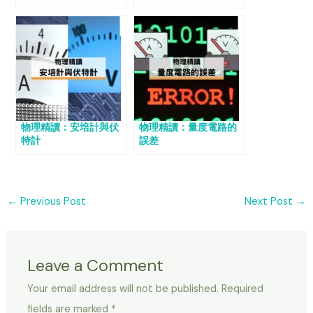
物理精讀：安培計與伏
物理精讀：量度電路的
特計
誤差
←
Previous Post
Next Post
→
Leave a Comment
Your email address will not be published.
Required
fields are marked
*