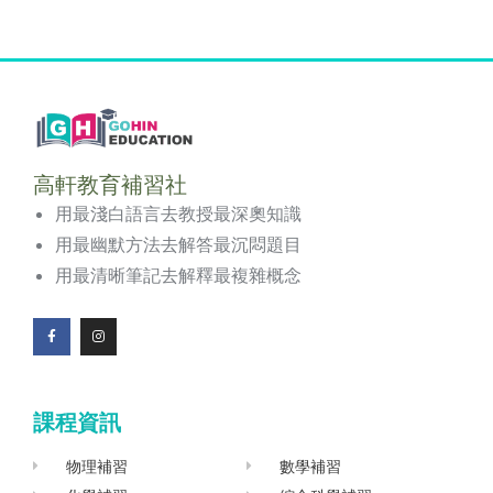
高軒教育補習社
用最淺白語言去教授最深奧知識
用最幽默方法去解答最沉悶題目
用最清晰筆記去解釋最複雜概念
F
I
a
n
c
s
e
t
b
a
o
g
課程資訊
o
r
k
a
-
m
f
物理補習
數學補習