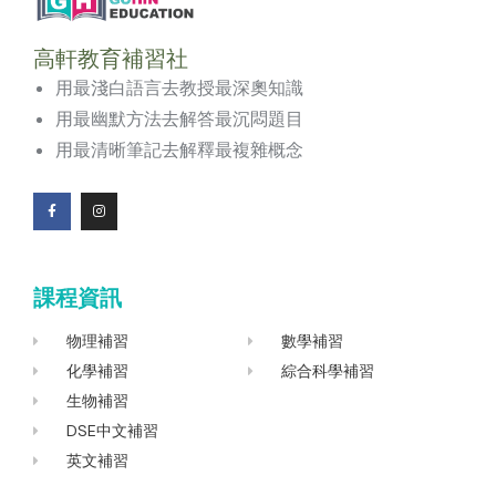
高軒教育補習社
用最淺白語言去教授最深奧知識
用最幽默方法去解答最沉悶題目
用最清晰筆記去解釋最複雜概念
F
I
a
n
c
s
e
t
b
a
o
g
課程資訊
o
r
k
a
-
m
f
物理補習
數學補習
化學補習
綜合科學補習
生物補習
DSE中文補習
英文補習