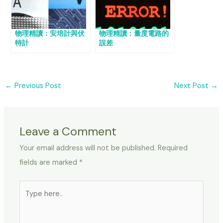
物理精讀：安培計與伏
物理精讀：量度電路的
特計
誤差
←
Previous Post
Next Post
→
Leave a Comment
Your email address will not be published.
Required
fields are marked
*
Type
here..