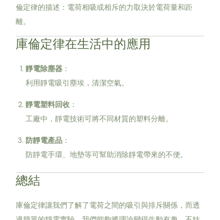
倫定律的描述：電荷相吸或相斥的力取決於電荷量和距
離。
庫倫定律在生活中的應用
靜電除塵器
：
利用靜電吸引塵埃，清潔空氣。
靜電塑料回收
：
工廠中，靜電技術可將不同材質的塑料分離。
防靜電產品
：
防靜電手環、地墊等可幫助消除靜電帶來的不便。
總結
庫倫定律讓我們了解了電荷之間的吸引與排斥關係，而透
過簡單的靜電實驗，我們能夠將理論變得生動有趣。不妨