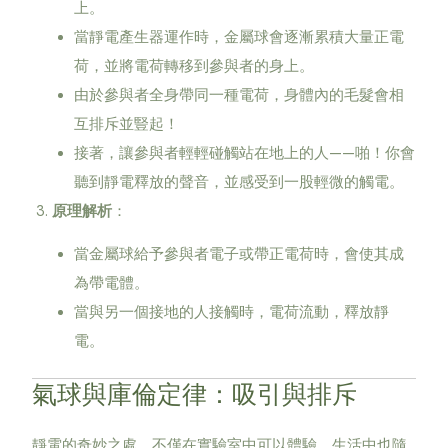
上。
當靜電產生器運作時，金屬球會逐漸累積大量正電
荷，並將電荷轉移到參與者的身上。
由於參與者全身帶同一種電荷，身體內的毛髮會相
互排斥並豎起！
接著，讓參與者輕輕碰觸站在地上的人——啪！你會
聽到靜電釋放的聲音，並感受到一股輕微的觸電。
原理解析
：
當金屬球給予參與者電子或帶正電荷時，會使其成
為帶電體。
當與另一個接地的人接觸時，電荷流動，釋放靜
電。
氣球與庫倫定律：吸引與排斥
靜電的奇妙之處，不僅在實驗室中可以體驗，生活中也隨