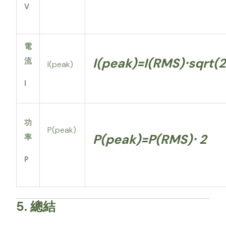
V
電
I(peak)=I(RMS)⋅sqrt(2
流
I(peak)
I
功
P(peak)
P(peak)=P(RMS)⋅ 2
率
P
5. 總結