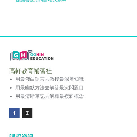
建議書及演講辭格式精華
高軒教育補習社
用最淺白語言去教授最深奧知識
用最幽默方法去解答最沉悶題目
用最清晰筆記去解釋最複雜概念
F
I
a
n
c
s
e
t
b
a
o
g