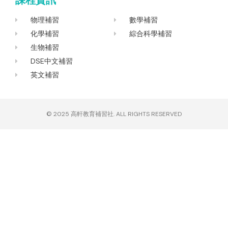
課程資訊
o
r
k
a
-
m
f
物理補習
數學補習
化學補習
綜合科學補習
生物補習
DSE中文補習
英文補習
© 2025
高軒教育補習社
. ALL RIGHTS RESERVED