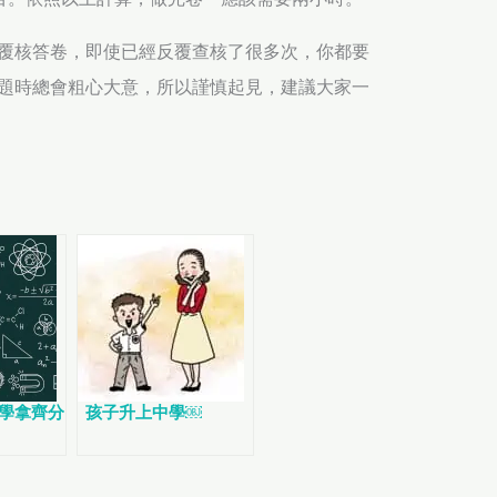
覆核答卷，即使已經反覆查核了很多次，你都要
題時總會粗心大意，所以謹慎起見，建議大家一
學拿齊分
孩子升上中學￼