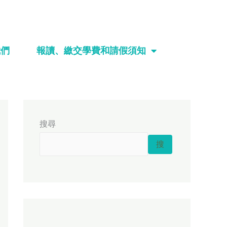
我們
報讀、繳交學費和請假須知
搜尋
搜