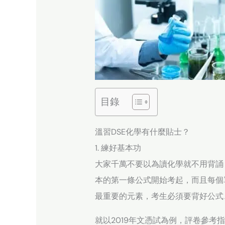
目錄
溫習DSE化學有什麼貼士？
1. 練好基本功
大家千萬不要以為讀化學就不用背誦
本的第一條公式開始考起，而且每個
最重要的元素，考生必須要背好公式、
就以2019年文憑試為例，評卷參考