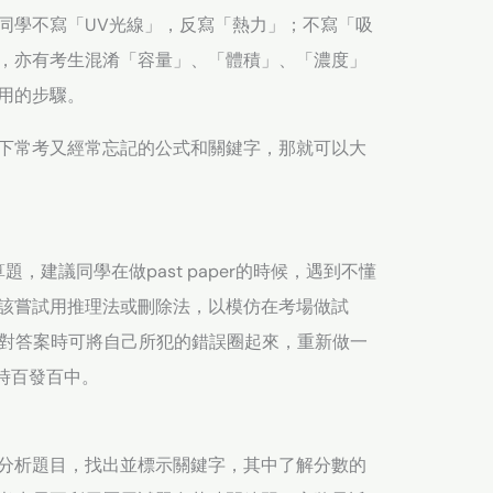
同學不寫「UV光線」，反寫「熱力」；不寫「吸
，亦有考生混淆「容量」、「體積」、「濃度」
用的步驟。
下常考又經常忘記的公式和關鍵字，那就可以大
，建議同學在做past paper的時候，遇到不懂
該嘗試用推理法或刪除法，以模仿在考場做試
r，核對答案時可將自己所犯的錯誤圈起來，重新做一
時百發百中。
分析題目，找出並標示關鍵字，其中了解分數的