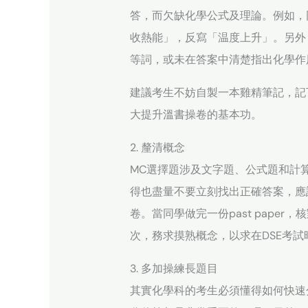
答，而欠缺化學公式及理論。例如，
收熱能」，反寫「温度上升」。另外
等詞，或未在答案中清楚指出化學作
建議考生不妨自製一本雞精筆記，記
大提升溫書操卷的基本功。
2. 釐清概念
MC選擇題涉及文字題、公式題和計算題
得也盡量不要立刻找出正確答案，應
卷。當同學做完一份past pape
次，務求摸熟概念，以求在DSE考試
3. 多加操練長題目
其實化學科的考生必須懂得如何快速