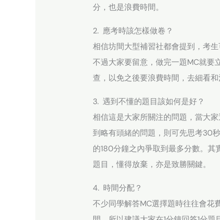
分，也是浪費時間。
2. 應考時該怎樣做卷？
相信坊間大型補習社都會提到，考生
不過大家要留意，做完一題MC就要
查，以免之後要浪費時間，去細看和
3. 遇到不懂的題目該如何是好？
相信這是大家所關注的問題，當大家
到略有頭緒的問題，則可先思考30
的180分鐘之內爭取到最多分數。其
題目，懂得放棄，亦是致勝關鍵。
4. 時間分配？
不少同學解答MC選擇題時往往會花
間，所以建議大家在1分鐘回答1分