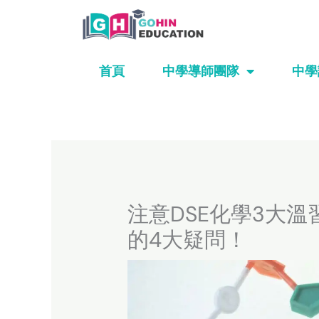
Skip
to
content
首頁
中學導師團隊
中學
注意DSE化學3大溫
的4大疑問！