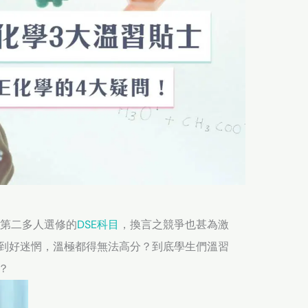
是第二多人選修的
DSE科目
，換言之競爭也甚為激
到好迷惘，溫極都得無法高分？到底學生們溫習
？