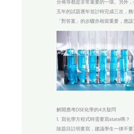
分佈等都是非常重要的一環。另外，
五年的試題逐年並計時完成三次，務
「對答案」的步驟亦相當重要，應該
解開應考DSE化學的4大疑問
1. 寫化學方程式時需要寫state嗎？
除題目註明要寫，建議學生一律不要