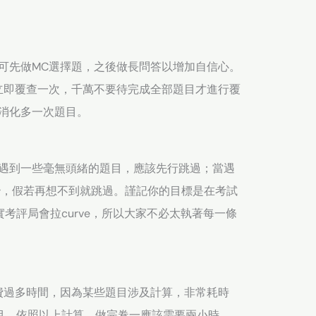
可先做MC選擇題，之後做長問答以增加自信心。
立即覆查一次，千萬不要待完成全部題目才進行覆
消化多一次題目。
遇到一些毫無頭緒的題目，應該先行跳過；當遇
秒，假若再想不到就跳過。謹記你的目標是在考試
實考評局會拉curve，所以大家不必太執著每一條
費過多時間，因為某些題目涉及計算，非常耗時
題目。依照以上計算，做完卷一應該需要兩小時。