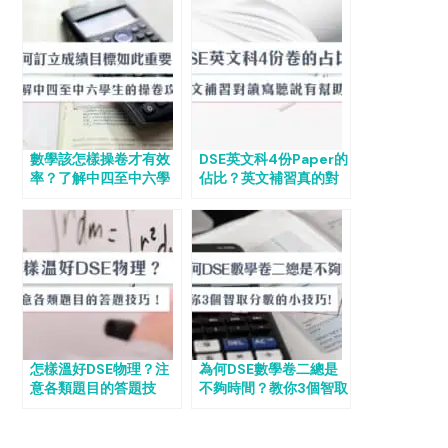
數學該怎樣操卷才有效
DSE英文科4份Paper的
率？了解中四至中六學
佔比？英文補習真的對
生的操卷攻略
讀、寫、聽、說都有幫
助嗎？
怎樣溫好DSE物理？注
為何DSE數學卷二總是
意各類題目的答題技
不夠時間？教你3個智取
巧！
分數的小技巧！