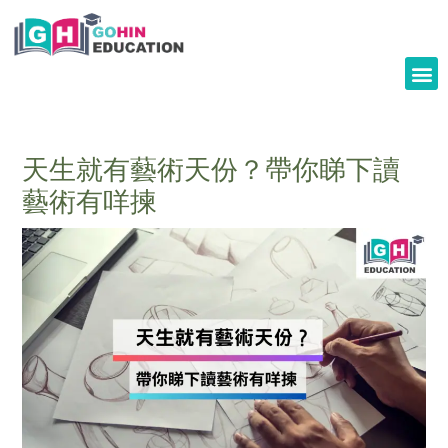
Skip
to
content
天生就有藝術天份？帶你睇下讀
藝術有咩揀