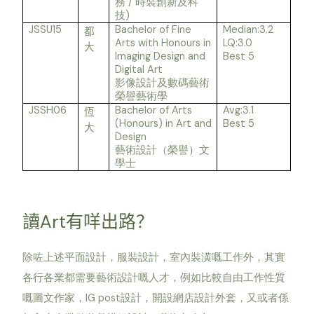
/
務
時裝創新及科
)
技
JSSU15
Bachelor of Fine
Median:3.2
都
Arts with Honours in
LQ:3.0
大
Imaging Design and
Best 5
Digital Art
影像設計及數碼藝術
榮譽藝術學
JSSH06
Bachelor of Arts
Avg:3.1
恆
(Honours) in Art and
Best 5
大
Design
藝術設計（榮譽）文
學士
Art
讀
有咩出路？
除咗上述平面設計，服裝設計，室內裝潢嘅工作外，其實
各行各業都需要藝術設計嘅人才，例如比較自由工作性質
IG post
嘅圖文作家，
設計，開設網店設計外套，又或者係