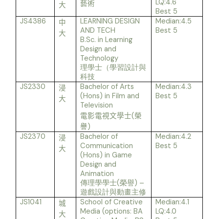
LQ:4.6
藝術
大
Best 5
JS4386
LEARNING DESIGN
Median:4.5
中
AND TECH
Best 5
大
B.Sc. in Learning
Design and
Technology
理學士（學習設計與
科技
JS2330
Bachelor of Arts
Median:4.3
浸
(Hons) in Film and
Best 5
大
Television
(
電影電視文學士
榮
)
譽
JS2370
Bachelor of
Median:4.2
浸
Communication
Best 5
大
(Hons) in Game
Design and
Animation
(
) –
傳理學學士
榮譽
遊戲設計與動畫主修
JS1041
School of Creative
Median:4.1
城
Media (options: BA
LQ:4.0
大