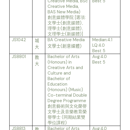
Creative Media, BSc
Best 5
Creative Media,
BAS New Media)
[
:
創意媒體學院
選項
(
)
文學士
創意媒體
、
(
)
理學士
創意媒體
、
(
)]
文理學士
新媒體
JS1042
BA Creative Media
Median:4.1
城
LQ:4.0
(
)
文學士
創意媒體
大
Best 5
JS8801
Bachelor of Arts
Avg:4.0
教
(Honours) in
Best 5
大
Creative Arts and
Culture and
Bachelor of
Education
(Honours) (Music)
Co-terminal Double
Degree Programme
創意藝術與文化榮譽
文學士及音樂教育榮
(
譽學士
同期結業雙
)
學位課程
JS8813
Bachelor of Arts
Avg:4.0
教