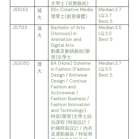
(
)
文學士
視覺藝術
JS1043
BSc Creative Media
Median:3.7
城
LQ:3.7
(
)
理學士
創意媒體
大
Best 5
JS7133
Bachelor of Arts
Median:3.5
嶺
(Honours) in
LQ:3.5
大
Animation and
Best 5
Digital Arts
(
動畫及數碼藝術
榮
)
譽
文學士
JS3050
BA (Hons) Scheme
Median:3.7
理
in Fashion (Fashion
LQ:3.5
大
Design / Knitwear
Best 5
Design / Contour
Fashion and
Activewear /
Fashion Business /
Fashion Innovation
and Technology)
(
)
時裝
榮譽
文學士組
(
/
合課程
時裝設計
/
針織時裝設計
內衣
/
及運動服裝
時裝商