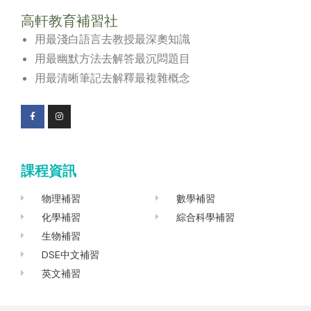
高軒教育補習社
用最淺白語言去教授最深奧知識
用最幽默方法去解答最沉悶題目
用最清晰筆記去解釋最複雜概念
F
I
a
n
c
s
e
t
b
a
o
g
課程資訊
o
r
k
a
-
m
f
物理補習
數學補習
化學補習
綜合科學補習
生物補習
DSE中文補習
英文補習