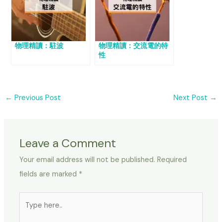
物理精讀：駐波
物理精讀：交流電的特
性
←
Previous Post
Next Post
→
Leave a Comment
Your email address will not be published.
Required
fields are marked
*
Type
here..