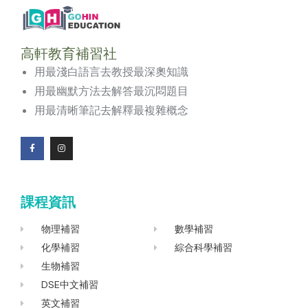
高軒教育補習社
用最淺白語言去教授最深奧知識
用最幽默方法去解答最沉悶題目
用最清晰筆記去解釋最複雜概念
F
I
a
n
c
s
e
t
b
a
o
g
課程資訊
o
r
k
a
-
m
f
物理補習
數學補習
化學補習
綜合科學補習
生物補習
DSE中文補習
英文補習