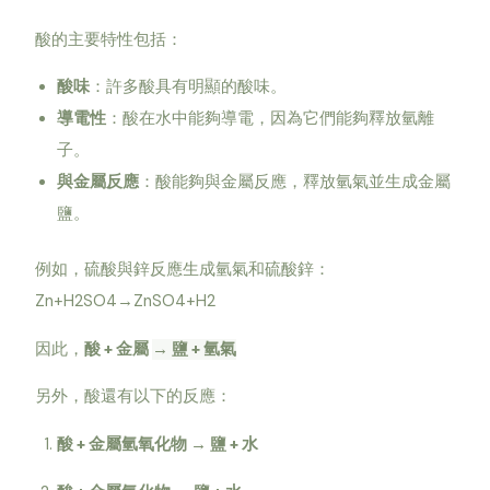
酸的主要特性包括：
酸味
：許多酸具有明顯的酸味。
導電性
：酸在水中能夠導電，因為它們能夠釋放氫離
子。
與金屬反應
：酸能夠與金屬反應，釋放氫氣並生成金屬
鹽。
例如，硫酸與鋅反應生成氫氣和硫酸鋅：
Zn+H2SO4→ZnSO4+H2
因此，
酸 + 金屬
→ 鹽 +
氫氣
另外，酸還有以下的反應：
酸 + 金屬氫氧化物 → 鹽 + 水