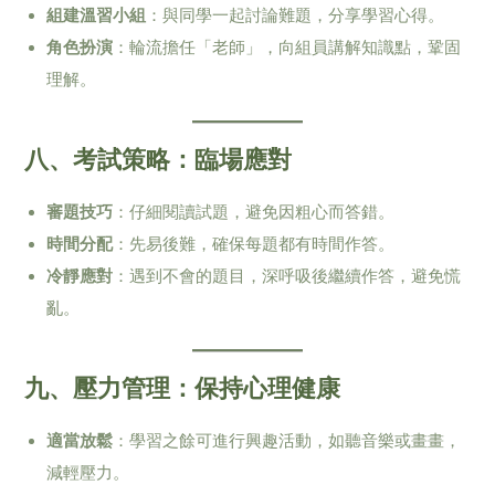
組建溫習小組
：與同學一起討論難題，分享學習心得。
角色扮演
：輪流擔任「老師」，向組員講解知識點，鞏固
理解。
八、考試策略：臨場應對
審題技巧
：仔細閱讀試題，避免因粗心而答錯。
時間分配
：先易後難，確保每題都有時間作答。
冷靜應對
：遇到不會的題目，深呼吸後繼續作答，避免慌
亂。
九、壓力管理：保持心理健康
適當放鬆
：學習之餘可進行興趣活動，如聽音樂或畫畫，
減輕壓力。