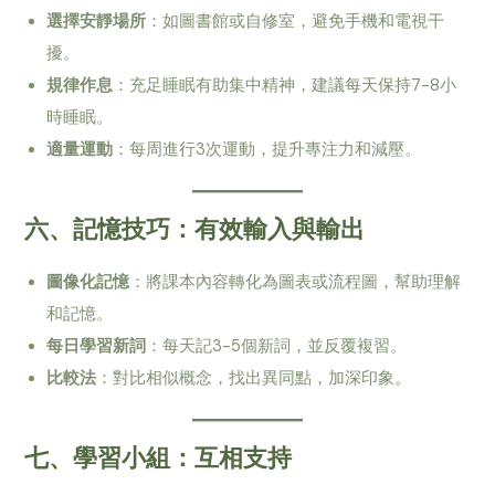
選擇安靜場所
：如圖書館或自修室，避免手機和電視干
擾。
規律作息
：充足睡眠有助集中精神，建議每天保持7-8小
時睡眠。
適量運動
：每周進行3次運動，提升專注力和減壓。
六、記憶技巧：有效輸入與輸出
圖像化記憶
：將課本內容轉化為圖表或流程圖，幫助理解
和記憶。
每日學習新詞
：每天記3-5個新詞，並反覆複習。
比較法
：對比相似概念，找出異同點，加深印象。
七、學習小組：互相支持