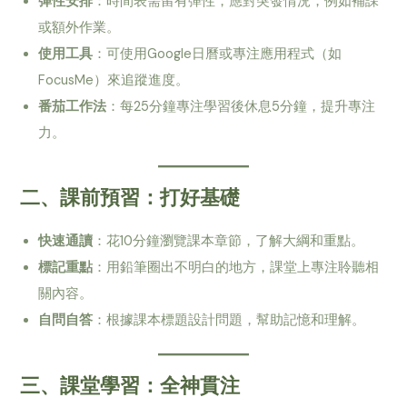
彈性安排
：時間表需留有彈性，應對突發情況，例如補課
或額外作業。
使用工具
：可使用Google日曆或專注應用程式（如
FocusMe）來追蹤進度。
番茄工作法
：每25分鐘專注學習後休息5分鐘，提升專注
力。
二、課前預習：打好基礎
快速通讀
：花10分鐘瀏覽課本章節，了解大綱和重點。
標記重點
：用鉛筆圈出不明白的地方，課堂上專注聆聽相
關內容。
自問自答
：根據課本標題設計問題，幫助記憶和理解。
三、課堂學習：全神貫注