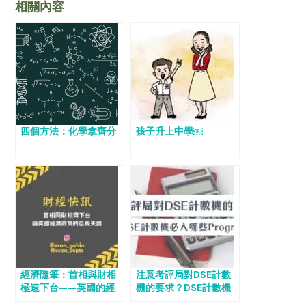
相關內容
四個方法：化學拿齊分
孩子升上中學￼
經濟隨筆：首相與財相
注意考評局對DSE計數
極速下台——英國的經
機的要求？DSE計數機
濟政策犯下低級錯誤
必入哪些Program？