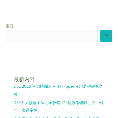
搜尋
搜
最新內容
DSE 2026 考試時間表＋各科Paper佔分比例完整攻
略
DSE中文修辭手法完全攻略！12種必考修辭手法＋例
句一次過掌握