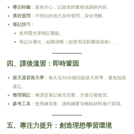
專注聆聽
：避免分心，記錄老師重複強調的內容。
勇於提問
：不明白的地方及時發問，深化理解。
筆記技巧
：
使用螢光筆標記重點。
筆記分層次，結構清晰（如使用流程圖或表格）。
四、課後溫習：即時鞏固
當天溫習當天學
：每天花30分鐘回顧當天所學，避免知識
遺忘。
整理筆記
：將課堂筆記補充完整，方便日後複習。
參考工具
：使用練習卷、課程綱要等輔助材料進行鞏固。
五、專注力提升：創造理想學習環境