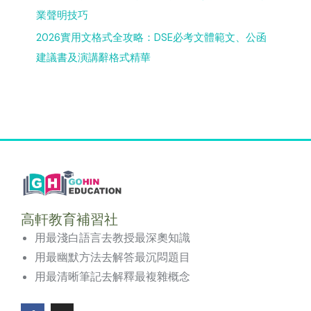
業聲明技巧
2026實用文格式全攻略：DSE必考文體範文、公函
建議書及演講辭格式精華
高軒教育補習社
用最淺白語言去教授最深奧知識
用最幽默方法去解答最沉悶題目
用最清晰筆記去解釋最複雜概念