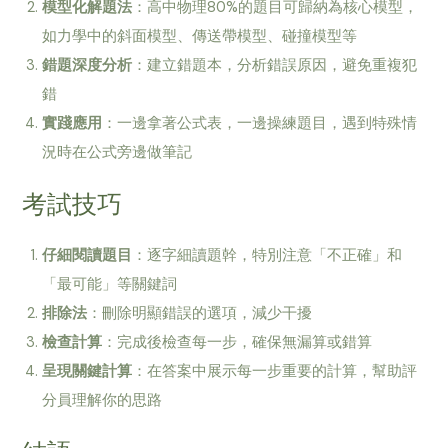
模型化解題法
：高中物理80%的題目可歸納為核心模型，
如力學中的斜面模型、傳送帶模型、碰撞模型等
錯題深度分析
：建立錯題本，分析錯誤原因，避免重複犯
錯
實踐應用
：一邊拿著公式表，一邊操練題目，遇到特殊情
況時在公式旁邊做筆記
考試技巧
仔細閱讀題目
：逐字細讀題幹，特別注意「不正確」和
「最可能」等關鍵詞
排除法
：刪除明顯錯誤的選項，減少干擾
檢查計算
：完成後檢查每一步，確保無漏算或錯算
呈現關鍵計算
：在答案中展示每一步重要的計算，幫助評
分員理解你的思路