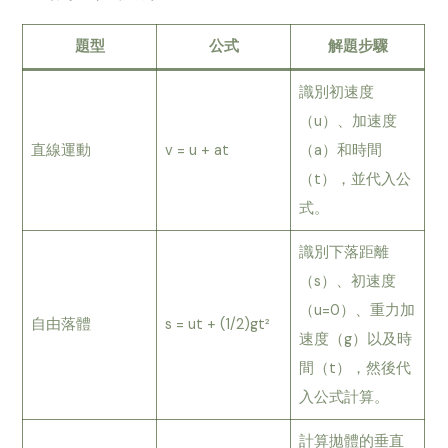
題型
公式
解題步驟
識別初速度
（u）、加速度
直線運動
v = u + at
（a）和時間
（t），並代入公
式。
識別下落距離
（s）、初速度
（u=0）、重力加
自由落體
s = ut + (1/2)gt²
速度（g）以及時
間（t），然後代
入公式計算。
計算拋體的垂直