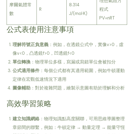
理想氣體方
摩爾氣體常
8.314
R
程式
數
J/(mol·K)
PV=nRT
公式表使用注意事項
理解符號正負意義
：例如，在透鏡公式中，實像v>0，虛
像v<0，凸透鏡f>0，凹透鏡f<0
單位轉換
：物理單位多樣，寫漏或寫錯單位會被扣分
公式適用條件
：每個公式都有其適用範圍，例如牛頓運動
定律在宏觀低速情況下適用
圖像輔助
：對於複雜問題，繪製示意圖有助於理解和分析
高效學習策略
建立知識網絡
：物理知識點高度關聯，可用思維導圖整理
章節間的聯繫，例如：牛頓定律 → 動量定理 → 能量守恆