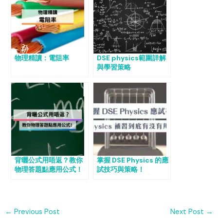
物理精讀：電阻率
DSE physics範圍詳解
與學習策略
背曬公式用唔返？教你
掌握 DSE Physics 的應
物理答題點應用公式！
試技巧與策略！
Physics 補習到底有沒
有用？
←
Previous Post
Next Post
→