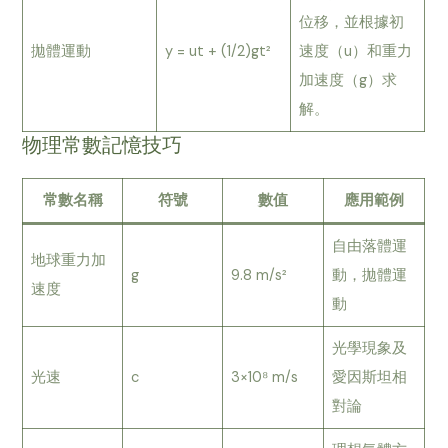
位移，並根據初
拋體運動
y = ut + (1/2)gt²
速度（u）和重力
加速度（g）求
解。
物理常數記憶技巧
常數名稱
符號
數值
應用範例
自由落體運
地球重力加
g
9.8 m/s²
動，拋體運
速度
動
光學現象及
光速
c
3×10⁸ m/s
愛因斯坦相
對論