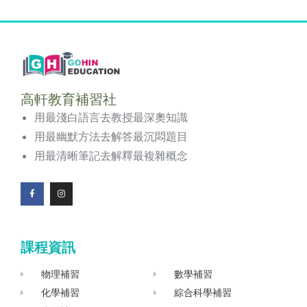
高軒教育補習社
用最淺白語言去教授最深奧知識
用最幽默方法去解答最沉悶題目
用最清晰筆記去解釋最複雜概念
F
I
a
n
c
s
e
t
b
a
o
g
課程資訊
o
r
k
a
-
m
f
物理補習
數學補習
化學補習
綜合科學補習