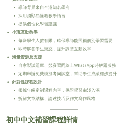
導師背景來自全港知名學府
採用淺顯易懂嘅教學語言
提供個性化學習建議
小班互動教學
每班學生人數有限，確保導師能照顧個別學習需要
即時解答學生疑惑，提升課堂互動效率
海量資源及支援
自家製試題庫、競賽習同線上WhatsApp時解題服務
定期舉辦免費模擬考同試堂，幫助學生成績穩步提升
針對性課程設計
根據年級定制課程內容，保證學習由淺入深
拆解文章結構、論述技巧及作文寫作風格
初中中文補習課程詳情