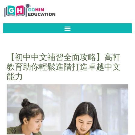
Skip
to
content
【初中中文補習全面攻略】高軒
教育助你輕鬆進階打造卓越中文
能力