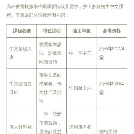
高軒教育根據學生嘅學習階段及需求，推出多款初中中文課
程。下表為部分課程示例介紹：
課程名稱
特色說明
適用年級
參考價格
強調基本語
中文基礎入
約HK$900/4
法、詞彙及
中一至中三
班
堂
閱讀技巧
著重文章結
中文進階提
構解析、作
約HK$920/4
中四至中六
升班
文技巧及批
堂
性
一對一診斷
學習瓶頸，
個人針對補
適用所有初
度身訂造提
價格面議