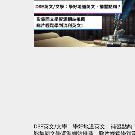
DSE英文/文學：學好地道英文，補習點夠
影集同文學資源網站推薦，睇片輕鬆學到