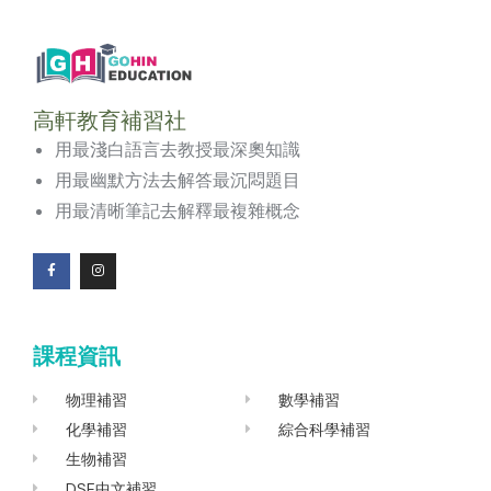
高軒教育補習社
用最淺白語言去教授最深奧知識
用最幽默方法去解答最沉悶題目
用最清晰筆記去解釋最複雜概念
F
I
a
n
c
s
e
t
b
a
o
g
課程資訊
o
r
k
a
-
m
f
物理補習
數學補習
化學補習
綜合科學補習
生物補習
DSE中文補習