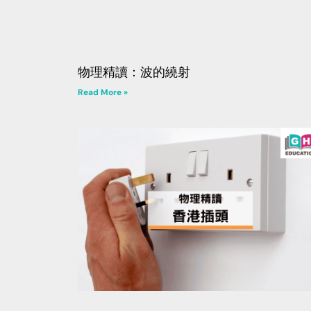
物理精讀：波的繞射
Read More »