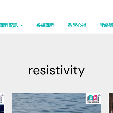
課程資訊
各級課程
教學心得
聯絡
resistivity