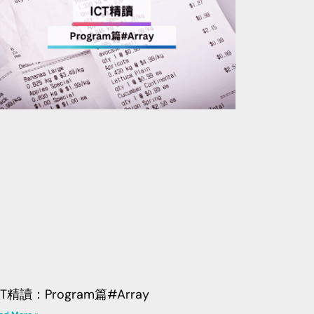
CT精讀：Program篇#Array