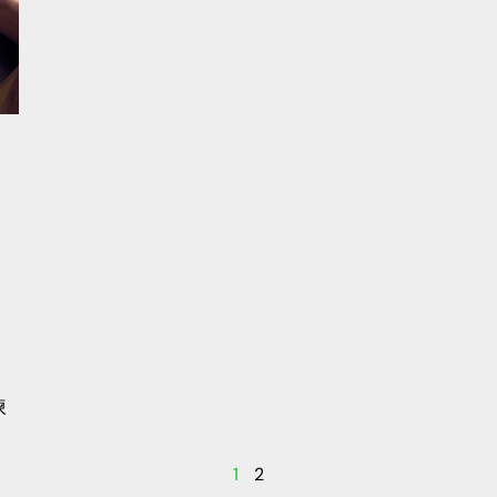
揀
1
2