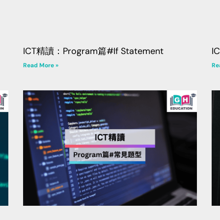
ICT精讀：Program篇#If Statement
I
Read More »
Re