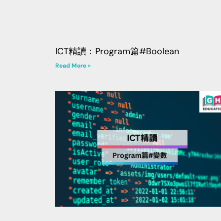
ICT精讀：Program篇#Boolean
Read More »