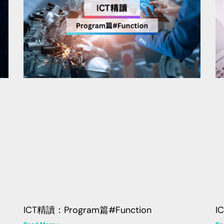
ICT精讀：Program篇#Function
I