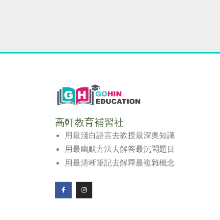
高軒教育補習社
用最淺白語言去教授最深奧知識
用最幽默方法去解答最沉悶題目
用最清晰筆記去解釋最複雜概念
F
I
a
n
c
s
e
t
b
a