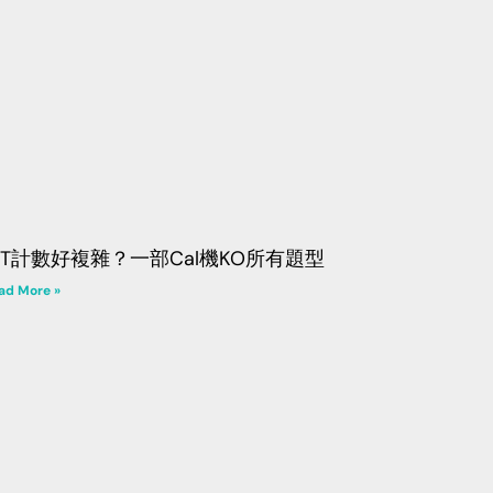
CT計數好複雜？一部Cal機KO所有題型
ad More »