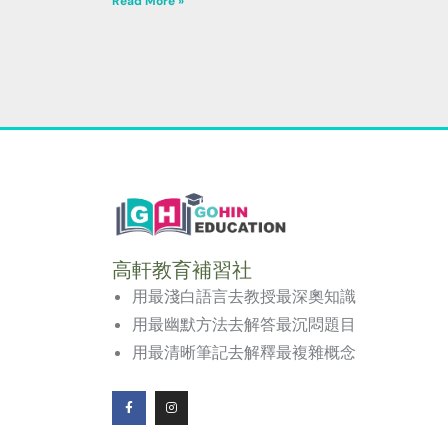
Read More »
高軒教育補習社
用最淺白語言去教授最深奧知識
用最幽默方法去解答最沉悶題目
用最清晰筆記去解釋最複雜概念
F
I
a
n
c
s