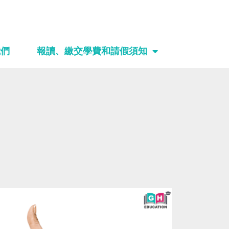
我們
報讀、繳交學費和請假須知