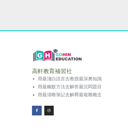
高軒教育補習社
用最淺白語言去教授最深奧知識
用最幽默方法去解答最沉悶題目
用最清晰筆記去解釋最複雜概念
F
I
a
n
c
s
e
t
b
a