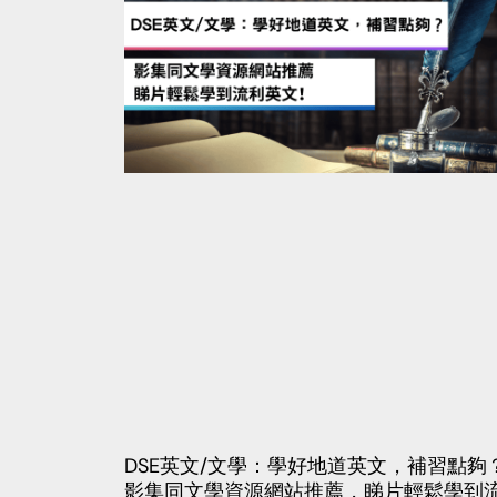
DSE英文/文學：學好地道英文，補習點夠
影集同文學資源網站推薦，睇片輕鬆學到