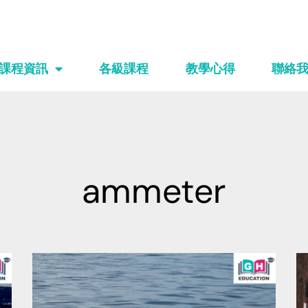
課程資訊
各級課程
教學心得
聯絡
ammeter