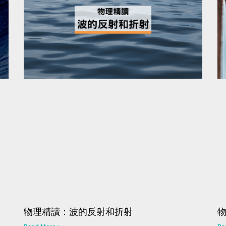
物理精讀：波的反射和折射