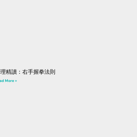
物理精讀：右手握拳法則
ad More »