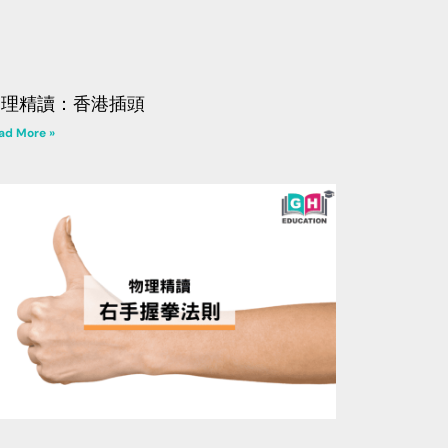
物理精讀：香港插頭
ad More »