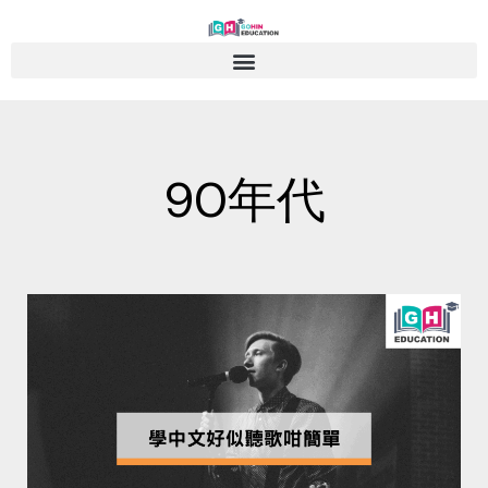
Skip
to
content
90年代