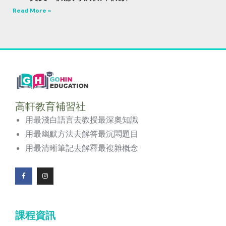
Read More »
高軒教育補習社
用最淺白語言去教授最深奧知識
用最幽默方法去解答最沉悶題目
用最清晰筆記去解釋最複雜概念
F
I
a
n
c
s
e
t
b
a
o
g
課程資訊
o
r
k
a