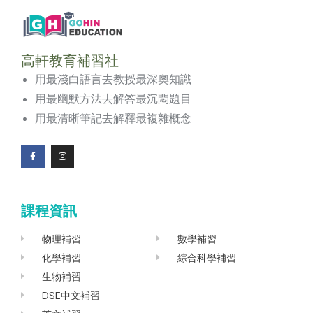
高軒教育補習社
用最淺白語言去教授最深奧知識
用最幽默方法去解答最沉悶題目
用最清晰筆記去解釋最複雜概念
F
I
a
n
c
s
e
t
b
a
o
g
課程資訊
o
r
k
a
-
m
f
物理補習
數學補習
化學補習
綜合科學補習
生物補習
DSE中文補習