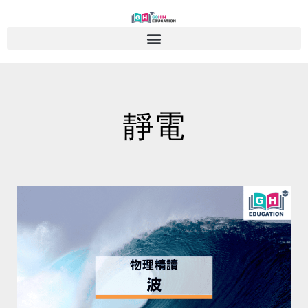
Skip
to
content
靜電
Page
Page
Page