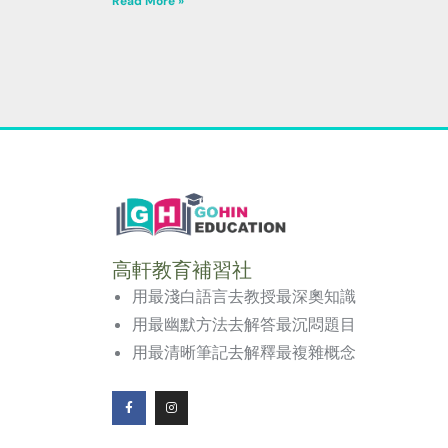
Read More »
高軒教育補習社
用最淺白語言去教授最深奧知識
用最幽默方法去解答最沉悶題目
用最清晰筆記去解釋最複雜概念
F
I
a
n
c
s