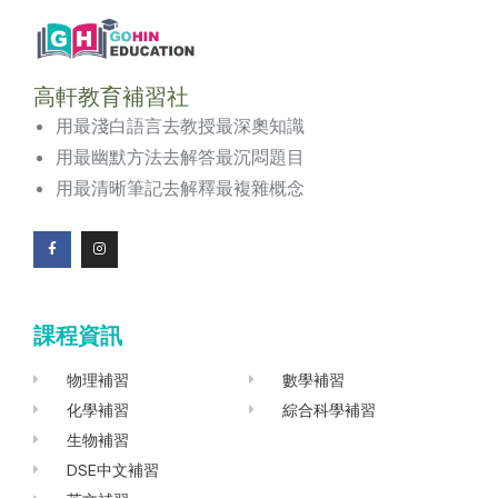
高軒教育補習社
用最淺白語言去教授最深奧知識
用最幽默方法去解答最沉悶題目
用最清晰筆記去解釋最複雜概念
F
I
a
n
c
s
e
t
b
a
o
g
課程資訊
o
r
k
a
-
m
f
物理補習
數學補習
化學補習
綜合科學補習
生物補習
DSE中文補習