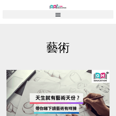
Skip
to
content
藝術