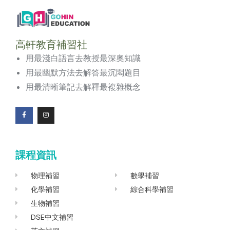
高軒教育補習社
用最淺白語言去教授最深奧知識
用最幽默方法去解答最沉悶題目
用最清晰筆記去解釋最複雜概念
F
I
a
n
c
s
e
t
b
a
o
g
課程資訊
o
r
k
a
-
m
f
物理補習
數學補習
化學補習
綜合科學補習
生物補習
DSE中文補習