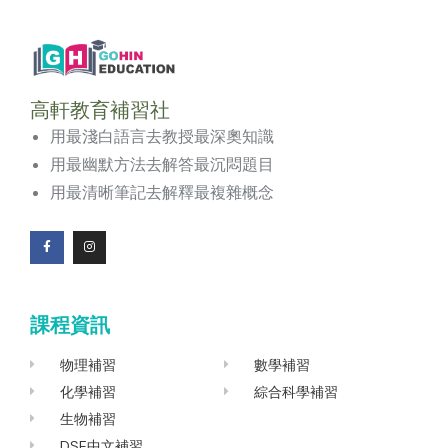
高軒教育補習社
用最淺白語言去教授最深奧知識
用最幽默方法去解答最沉悶題目
用最清晰筆記去解釋最複雜概念
F
I
a
n
c
s
e
t
b
a
o
g
課程資訊
o
r
k
a
-
m
f
物理補習
數學補習
化學補習
綜合科學補習
生物補習
DSE中文補習