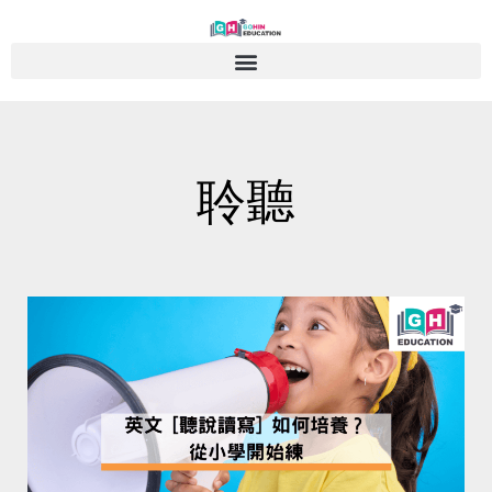
Skip
to
content
聆聽