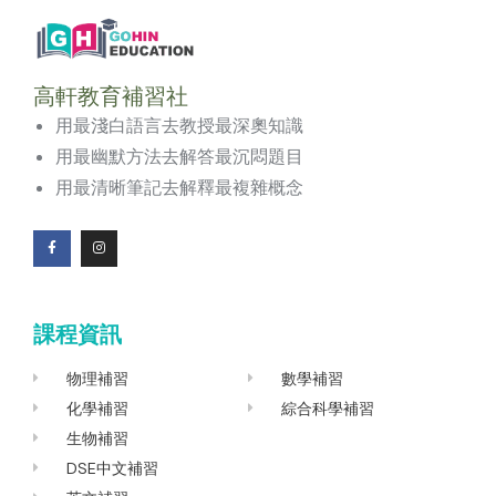
高軒教育補習社
用最淺白語言去教授最深奧知識
用最幽默方法去解答最沉悶題目
用最清晰筆記去解釋最複雜概念
F
I
a
n
c
s
e
t
b
a
o
g
課程資訊
o
r
k
a
-
m
f
物理補習
數學補習
化學補習
綜合科學補習
生物補習
DSE中文補習