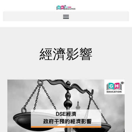
Skip
to
content
經濟影響
Page
Page
Page