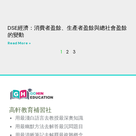
DSE經濟：消費者盈餘、生產者盈餘與總社會盈餘
的變動
Read More »
1
2
3
高軒教育補習社
用最淺白語言去教授最深奧知識
用最幽默方法去解答最沉悶題目
用最清晰筆記去解釋最複雜概念