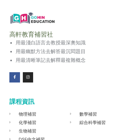
高軒教育補習社
用最淺白語言去教授最深奧知識
用最幽默方法去解答最沉悶題目
用最清晰筆記去解釋最複雜概念
F
I
a
n
c
s
e
t
b
a
o
g
課程資訊
o
r
k
a
-
m
f
物理補習
數學補習
化學補習
綜合科學補習
生物補習
DSE中文補習