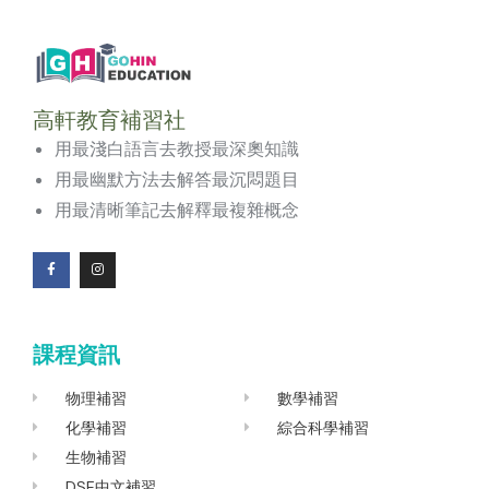
高軒教育補習社
用最淺白語言去教授最深奧知識
用最幽默方法去解答最沉悶題目
用最清晰筆記去解釋最複雜概念
F
I
a
n
c
s
e
t
b
a
o
g
課程資訊
o
r
k
a
-
m
f
物理補習
數學補習
化學補習
綜合科學補習
生物補習
DSE中文補習