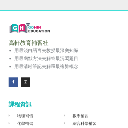
高軒教育補習社
用最淺白語言去教授最深奧知識
用最幽默方法去解答最沉悶題目
用最清晰筆記去解釋最複雜概念
F
I
a
n
c
s
e
t
b
a
o
g
課程資訊
o
r
k
a
-
m
f
物理補習
數學補習
化學補習
綜合科學補習